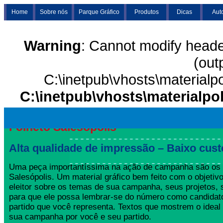
Home
Sobre nós
Parque Gráfico
Produtos
Dicas
Aut
Warning
: Cannot modify heade
(out
C:\inetpub\vhosts\materialp
C:\inetpub\vhosts\materialpo
Folheto Salesópolis
Alta qualidade de impressão – Baixo cust
Uma peça importantíssima na ação de campanha são os 
Salesópolis. Um material gráfico bem feito com o objetivo
eleitor sobre os temas de sua campanha, seus projetos,
para que ele possa lembrar-se do número como candida
partido que você representa. Textos que mostrem o ideal
sua campanha por você e seu partido.