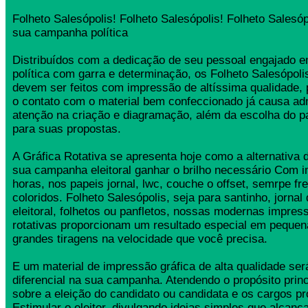
Folheto Salesópolis! Folheto Salesópolis! Folheto Salesóp
sua campanha política
Distribuídos com a dedicação de seu pessoal engajado
política com garra e determinação, os Folheto Salesópol
devem ser feitos com impressão de altíssima qualidade,
o contato com o material bem confeccionado já causa ad
atenção na criação e diagramação, além da escolha do 
para suas propostas.
A Gráfica Rotativa se apresenta hoje como a alternativa d
sua campanha eleitoral ganhar o brilho necessário Com 
horas, nos papeis jornal, lwc, couche o offset, semrpe fr
coloridos. Folheto Salesópolis, seja para santinho, jorna
eleitoral, folhetos ou panfletos, nossas modernas impress
rotativas proporcionam um resultado especial em pequen
grandes tiragens na velocidade que você precisa.
E um material de impressão gráfica de alta qualidade se
diferencial na sua campanha. Atendendo o propósito princ
sobre a eleição do candidato ou candidata e os cargos pr
Estimular o eleitor, divulgando ideias simples que alcança