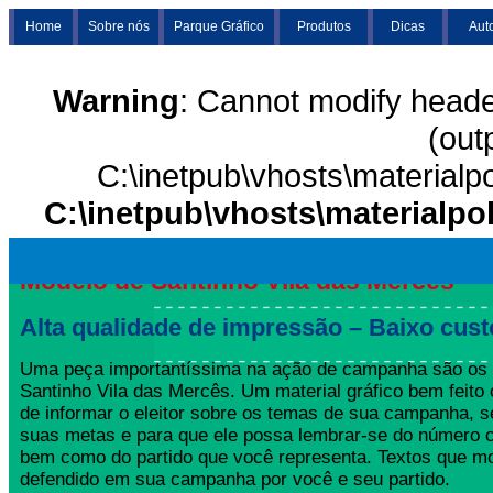
Home
Sobre nós
Parque Gráfico
Produtos
Dicas
Aut
Warning
: Cannot modify heade
(out
C:\inetpub\vhosts\materialp
C:\inetpub\vhosts\materialpo
Modelo de Santinho Vila das Mercês
Alta qualidade de impressão – Baixo cust
Uma peça importantíssima na ação de campanha são os
Santinho Vila das Mercês. Um material gráfico bem feito 
de informar o eleitor sobre os temas de sua campanha, s
suas metas e para que ele possa lembrar-se do número 
bem como do partido que você representa. Textos que mo
defendido em sua campanha por você e seu partido.