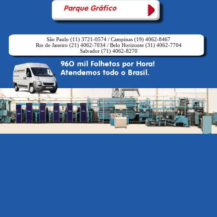
Parque Gráfico
São Paulo (11) 3721-0574
/
Campinas (19) 4062-8467
Rio de Janeiro (21) 4062-7034
/
Belo Horizonte (31) 4062-7704
Salvador (71) 4062-8270
96O mil Folhetos por Hora!
Atendemos todo o Brasil.