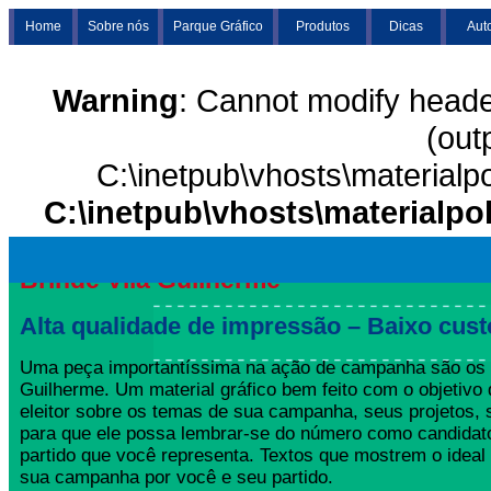
Home
Sobre nós
Parque Gráfico
Produtos
Dicas
Aut
Warning
: Cannot modify heade
(out
C:\inetpub\vhosts\materialp
C:\inetpub\vhosts\materialpo
Brinde Vila Guilherme
Alta qualidade de impressão – Baixo cust
Uma peça importantíssima na ação de campanha são os B
Guilherme. Um material gráfico bem feito com o objetivo 
eleitor sobre os temas de sua campanha, seus projetos,
para que ele possa lembrar-se do número como candida
partido que você representa. Textos que mostrem o ideal
sua campanha por você e seu partido.