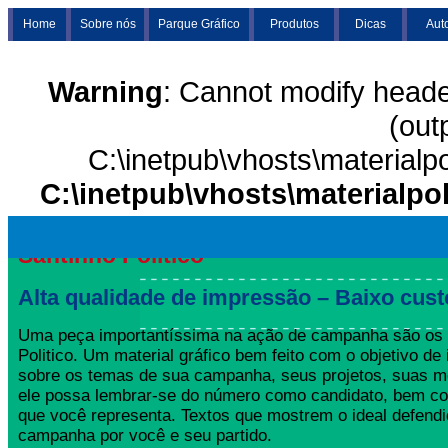
Home
Sobre nós
Parque Gráfico
Produtos
Dicas
Aut
Warning
: Cannot modify heade
(out
C:\inetpub\vhosts\materialp
C:\inetpub\vhosts\materialpo
Santinho Politico
Alta qualidade de impressão – Baixo cust
Uma peça importantíssima na ação de campanha são os 
Politico. Um material gráfico bem feito com o objetivo de 
sobre os temas de sua campanha, seus projetos, suas m
ele possa lembrar-se do número como candidato, bem co
que você representa. Textos que mostrem o ideal defend
campanha por você e seu partido.