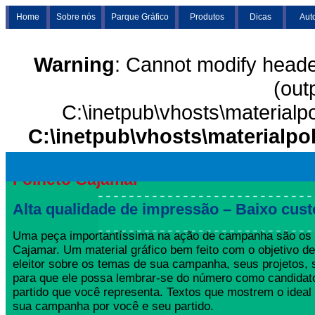
Home
Sobre nós
Parque Gráfico
Produtos
Dicas
Aut
Warning
: Cannot modify heade
(out
C:\inetpub\vhosts\materialp
C:\inetpub\vhosts\materialpo
Folheto Cajamar
Alta qualidade de impressão – Baixo cust
Uma peça importantíssima na ação de campanha são os 
Cajamar. Um material gráfico bem feito com o objetivo de
eleitor sobre os temas de sua campanha, seus projetos,
para que ele possa lembrar-se do número como candida
partido que você representa. Textos que mostrem o ideal
sua campanha por você e seu partido.