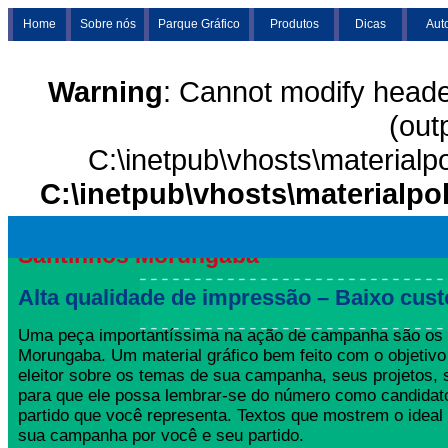
Home
Sobre nós
Parque Gráfico
Produtos
Dicas
Aut
Warning
: Cannot modify heade
(out
C:\inetpub\vhosts\materialp
C:\inetpub\vhosts\materialpo
Santinhos Morungaba
Alta qualidade de impressão – Baixo cust
Uma peça importantíssima na ação de campanha são os 
Morungaba. Um material gráfico bem feito com o objetivo
eleitor sobre os temas de sua campanha, seus projetos,
para que ele possa lembrar-se do número como candida
partido que você representa. Textos que mostrem o ideal
sua campanha por você e seu partido.