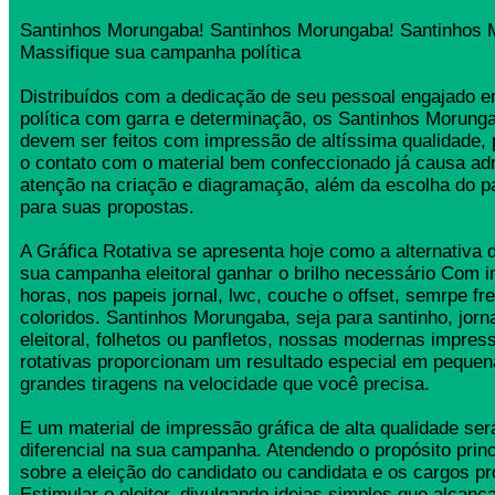
Santinhos Morungaba! Santinhos Morungaba! Santinhos 
Massifique sua campanha política
Distribuídos com a dedicação de seu pessoal engajado
política com garra e determinação, os Santinhos Morun
devem ser feitos com impressão de altíssima qualidade,
o contato com o material bem confeccionado já causa ad
atenção na criação e diagramação, além da escolha do 
para suas propostas.
A Gráfica Rotativa se apresenta hoje como a alternativa d
sua campanha eleitoral ganhar o brilho necessário Com 
horas, nos papeis jornal, lwc, couche o offset, semrpe fr
coloridos. Santinhos Morungaba, seja para santinho, jor
eleitoral, folhetos ou panfletos, nossas modernas impress
rotativas proporcionam um resultado especial em pequen
grandes tiragens na velocidade que você precisa.
E um material de impressão gráfica de alta qualidade se
diferencial na sua campanha. Atendendo o propósito princ
sobre a eleição do candidato ou candidata e os cargos pr
Estimular o eleitor, divulgando ideias simples que alcança