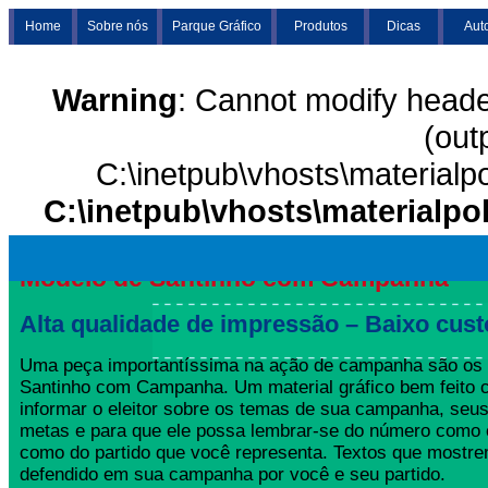
Home
Sobre nós
Parque Gráfico
Produtos
Dicas
Aut
Warning
: Cannot modify heade
(out
C:\inetpub\vhosts\materialp
C:\inetpub\vhosts\materialpo
Modelo de Santinho com Campanha
Alta qualidade de impressão – Baixo cust
Uma peça importantíssima na ação de campanha são os
Santinho com Campanha. Um material gráfico bem feito c
informar o eleitor sobre os temas de sua campanha, seus
metas e para que ele possa lembrar-se do número como 
como do partido que você representa. Textos que mostre
defendido em sua campanha por você e seu partido.