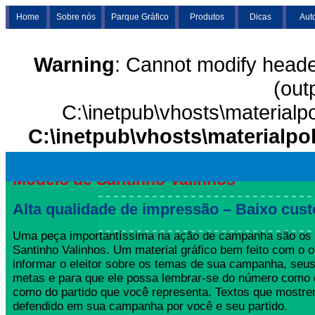
Home
Sobre nós
Parque Gráfico
Produtos
Dicas
Aut
Warning
: Cannot modify heade
(out
C:\inetpub\vhosts\materialp
C:\inetpub\vhosts\materialpo
Modelo de Santinho Valinhos
Alta qualidade de impressão – Baixo cust
Uma peça importantíssima na ação de campanha são os
Santinho Valinhos. Um material gráfico bem feito com o o
informar o eleitor sobre os temas de sua campanha, seus
metas e para que ele possa lembrar-se do número como 
como do partido que você representa. Textos que mostre
defendido em sua campanha por você e seu partido.