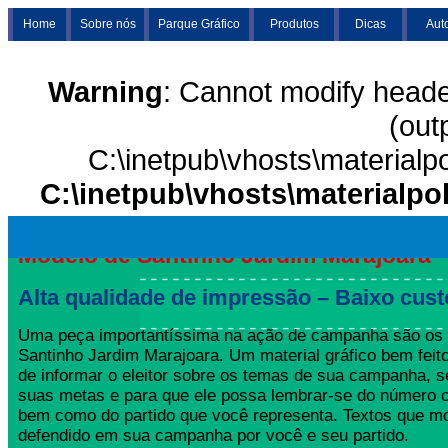
Home
Sobre nós
Parque Gráfico
Produtos
Dicas
Aut
Warning
: Cannot modify heade
(out
C:\inetpub\vhosts\materialp
C:\inetpub\vhosts\materialpo
Modelo de Santinho Jardim Marajoara
Alta qualidade de impressão – Baixo cust
Uma peça importantíssima na ação de campanha são os
Santinho Jardim Marajoara. Um material gráfico bem feit
de informar o eleitor sobre os temas de sua campanha, s
suas metas e para que ele possa lembrar-se do número 
bem como do partido que você representa. Textos que mo
defendido em sua campanha por você e seu partido.