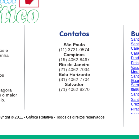
Contatos
B
Sant
Sant
São Paulo
Caie
(11) 3721-0574
os e
Car
Campinas
anha
Dia
(19) 4062-8467
Emb
Rio de Janeiro
Vasc
(21) 4062-7034
Mora
Belo Horizonte
os
Sant
(31) 4062-7704
Guar
Salvador
Serr
(71) 4062-8270
Itaq
 agora
Sant
 o maior
lo.
San
Cruz
Pira
Sant
yright © 2011 - Gráfica Rotativa - Todos os direitos reservados
Gran
Sale
Sant
Sant