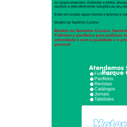
os cargos propostos. Estimular o eleitor, divul
resolver a vida oferecendo soluções ao seu elei
Entre em contato agora mesmo e teremos o mai
Modelo de Santinho Cursino
Modelo de Santinho Cursino, Santinh
Folhetos e panfletos para políticos 
velocidade e com a qualidade e o pr
procura!
Atendemos 
Parque 
Folhetos
Panfletos
Revistas
Catálogos
Jornais
Tablóides