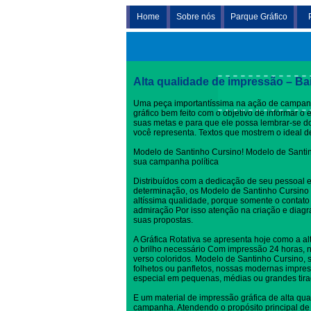
Home
Sobre nós
Parque Gráfico
Modelo de Santinho Cursino
Alta qualidade de impressão – Ba
Uma peça importantíssima na ação de campanh
gráfico bem feito com o objetivo de informar o
suas metas e para que ele possa lembrar-se 
você representa. Textos que mostrem o ideal 
Modelo de Santinho Cursino! Modelo de Santin
sua campanha política
Distribuídos com a dedicação de seu pessoal 
determinação, os Modelo de Santinho Cursino
altíssima qualidade, porque somente o contat
admiração Por isso atenção na criação e dia
suas propostas.
A Gráfica Rotativa se apresenta hoje como a al
o brilho necessário Com impressão 24 horas, no
verso coloridos. Modelo de Santinho Cursino, s
folhetos ou panfletos, nossas modernas impres
especial em pequenas, médias ou grandes tira
E um material de impressão gráfica de alta qua
campanha. Atendendo o propósito principal de 