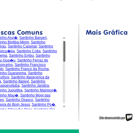
uscas Comuns
Mais Gráfica
inho Aruj�
,
Santinho Barueri
,
inho Biritiba-Mirim
,
Santinho
iras
,
Santinho Cajamar
,
Santinho
apicu�ba
,
Santinho Cotia
,
Santinho
dema
,
Santinho Embu
,
Santinho
u-Gua�u
,
Santinho Ferraz de
oncelos
,
Santinho Francisco
to
,
Santinho Franco da Rocha
,
inho Guararema
,
Santinho
ulhos
,
Santinho Itapecerica da
a
,
Santinho Itapevi
,
Santinho
uaquecetuba
,
Santinho Jandira
,
inho Juquitiba
,
Santinho Mairipor�
,
tinho Mau�
,
Santinho Mogi das
es
,
Santinho Osasco
,
Santinho
pora do Bom Jesus
,
Santinho Po�
,
inho Ribeir�o Pires
,
Santinho Rio
de da Serra
,
Santinho
s�polis
,
Santinho Santa Isabel
,
inho Santana de Parna�ba
,
inho Santo Andr�
,
Santinho S�o