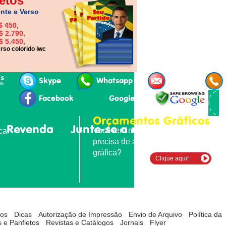
etos
nte e Verso
$ 450,
$ 2.790,
$ 5.450,
rso colorido lwc
is
Skype
Whatsapp
E-mail
19h
Facebook
Google+
Orçamentos Gráficos
Revenda
Junte-se a nós
Contatos
Você tem material para imprimir e
ica
precisa de agilidade e qualidade
gráfica?
Clique aqui!
tos
Dicas
Autorização de Impressão
Envio de Arquivo
Política da
 e Panfletos
Revistas e Catálogos
Jornais
Flyer