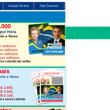
Criação On-line
Fale Conosco
 3 opções abaixo desejada (Santinho,
Jornais ou Folhetos)
.000
por Hora
nte e Verso
r milheiro
or milheiro
or milheiro
por milheiro
so colorido lwc brilho
nais
nte e Verso
$ 2.850,
$ 4.565,
R$ 8.100,
e e verso colorido