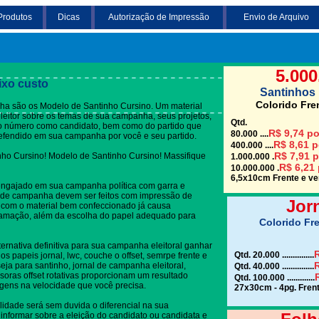
Produtos
Dicas
Autorização de Impressão
Envio de Arquivo
Clique em uma das
5.000
ixo custo
Santinhos 
Colorido Fre
a são os Modelo de Santinho Cursino. Um material
 eleitor sobre os temas de sua campanha, seus projetos,
Qtd.
do número como candidato, bem como do partido que
R$ 9,74 po
80.000 ....
defendido em sua campanha por você e seu partido.
R$ 8,61 p
400.000 ....
R$ 7,91 p
ho Cursino! Modelo de Santinho Cursino! Massifique
1.000.000 .
R$ 6,21 
10.000.000 .
6,5x10cm Frente e ver
engajado em sua campanha política com garra e
 de campanha devem ser feitos com impressão de
Jor
o com o material bem confeccionado já causa
gramação, além da escolha do papel adequado para
Colorido Fre
ternativa definitiva para sua campanha eleitoral ganhar
R
Qtd. 20.000 ...............
s papeis jornal, lwc, couche o offset, semrpe frente e
R
eja para santinho, jornal de campanha eleitoral,
Qtd. 40.000 ...............
soras offset rotativas proporcionam um resultado
Qtd. 100.000 .............
gens na velocidade que você precisa.
27x30cm - 4pg. Frent
lidade será sem duvida o diferencial na sua
informar sobre a eleição do candidato ou candidata e