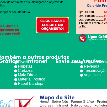
Folh
gando ideias simples que alcançarão o objetivo de
Colorido Fre
tor.
R
or prazer de atendê-lo.
Qtd. 10.000 .............
R
Qtd. 100.000 ...........
R
Qtd. 200.000 ...........
13x20cm Frente e ve
os, Jornais,
brilho
impressos na
eço que você
Ligue Grát
Seg à sexta das 9h às 
também a outros produtos
Gráfico
Intranet
Envie seu Arquivo
Flyers
Lista Telefôn
Filipetas
Revenda
Cartazes
Terceirização
Mala Direta
Veja mais...
Material Político
Papel Bandeja
Mapa do Site
Home
Sobre Nós
Parque Gráfico
Produ
Empresa
Intranet
Fale conosco
Folhetos