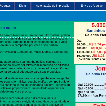
Produtos
Dicas
Autorização de Impressão
Envio de Arquivo
Clique em uma das
5.000
ixo custo
Santinhos 
Colorido Fre
a são os Revistas a Campanhas. Um material gráfico
 sobre os temas de sua campanha, seus projetos, suas
Qtd.
mero como candidato, bem como do partido que você
R$ 9,74 po
80.000 ....
dido em sua campanha por você e seu partido.
R$ 8,61 p
400.000 ....
R$ 7,91 p
! Revistas a Campanhas! Massifique sua campanha
1.000.000 .
R$ 6,21 
10.000.000 .
6,5x10cm Frente e ver
engajado em sua campanha política com garra e
mpanha devem ser feitos com impressão de altíssima
Jor
terial bem confeccionado já causa admiração Por isso
colha do papel adequado para suas propostas.
Colorido Fre
ternativa definitiva para sua campanha eleitoral ganhar
s papeis jornal, lwc, couche o offset, semrpe frente e
R
Qtd. 20.000 ...............
ra santinho, jornal de campanha eleitoral, folhetos ou
R
 rotativas proporcionam um resultado especial em
Qtd. 40.000 ...............
cidade que você precisa.
Qtd. 100.000 .............
27x30cm - 4pg. Frent
lidade será sem duvida o diferencial na sua
informar sobre a eleição do candidato ou candidata e
gando ideias simples que alcançarão o objetivo de