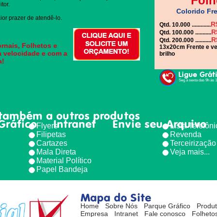
Folh
tor.
Colorido Fre
or prazer de atendê-lo.
R
Qtd. 10.000 .............
R
Qtd. 100.000 ...........
R
Qtd. 200.000 ...........
rnais, Folhetos e
13x20cm Frente e ve
a velocidade e com a
brilho
a!
Ligue Grát
Seg à sexta das 9h às 
também a outros produtos
Gráfico
Intranet
Envie seu Arquivo
Flyers
Lista Telefôn
Filipetas
Revenda
Cartazes
Terceirização
Mala Direta
Veja mais...
Material Político
Papel Bandeja
Mapa do Site
Home
Sobre Nós
Parque Gráfico
Produ
Empresa
Intranet
Fale conosco
Folhetos