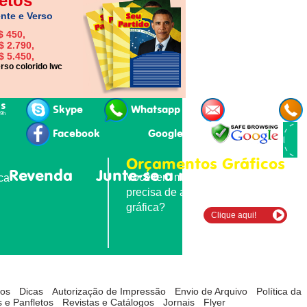
etos
nte e Verso
$ 450,
$ 2.790,
$ 5.450,
rso colorido lwc
is
Skype
Whatsapp
E-mail
19h
Facebook
Google+
Orçamentos Gráficos
Revenda
Junte-se a nós
Contatos
Você tem material para imprimir e
ica
precisa de agilidade e qualidade
gráfica?
Clique aqui!
tos
Dicas
Autorização de Impressão
Envio de Arquivo
Política da
 e Panfletos
Revistas e Catálogos
Jornais
Flyer