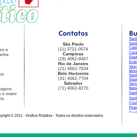
Contatos
B
Sant
Sant
São Paulo
Caie
(11) 3721-0574
os e
Car
Campinas
anha
Dia
(19) 4062-8467
Emb
Rio de Janeiro
Vasc
(21) 4062-7034
Mora
Belo Horizonte
os
Sant
(31) 4062-7704
Guar
Salvador
Serr
(71) 4062-8270
Itaq
 agora
Sant
 o maior
lo.
San
Cruz
Pira
Sant
yright © 2011 - Gráfica Rotativa - Todos os direitos reservados
Gran
Sale
Sant
Sant