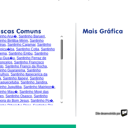
uscas Comuns
Mais Gráfica
inho Aruj�
,
Santinho Barueri
,
inho Biritiba-Mirim
,
Santinho
iras
,
Santinho Cajamar
,
Santinho
apicu�ba
,
Santinho Cotia
,
Santinho
dema
,
Santinho Embu
,
Santinho
u-Gua�u
,
Santinho Ferraz de
oncelos
,
Santinho Francisco
to
,
Santinho Franco da Rocha
,
inho Guararema
,
Santinho
ulhos
,
Santinho Itapecerica da
a
,
Santinho Itapevi
,
Santinho
uaquecetuba
,
Santinho Jandira
,
inho Juquitiba
,
Santinho Mairipor�
,
tinho Mau�
,
Santinho Mogi das
es
,
Santinho Osasco
,
Santinho
pora do Bom Jesus
,
Santinho Po�
,
inho Ribeir�o Pires
,
Santinho Rio
de da Serra
,
Santinho
s�polis
,
Santinho Santa Isabel
,
inho Santana de Parna�ba
,
inho Santo Andr�
,
Santinho S�o