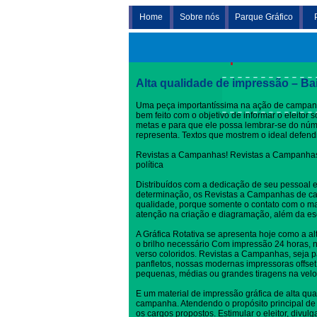
Home
Sobre nós
Parque Gráfico
Revistas a Campanhas
Alta qualidade de impressão – Ba
Uma peça importantíssima na ação de campanh
bem feito com o objetivo de informar o eleitor
metas e para que ele possa lembrar-se do nú
representa. Textos que mostrem o ideal defen
Revistas a Campanhas! Revistas a Campanhas
política
Distribuídos com a dedicação de seu pessoal 
determinação, os Revistas a Campanhas de ca
qualidade, porque somente o contato com o ma
atenção na criação e diagramação, além da es
A Gráfica Rotativa se apresenta hoje como a al
o brilho necessário Com impressão 24 horas, no
verso coloridos. Revistas a Campanhas, seja pa
panfletos, nossas modernas impressoras offset
pequenas, médias ou grandes tiragens na velo
E um material de impressão gráfica de alta qua
campanha. Atendendo o propósito principal de 
os cargos propostos. Estimular o eleitor, divul