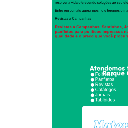
resolver a vida oferecendo soluções ao seu elei
Entre em contato agora mesmo e teremos o mai
Revistas a Campanhas
Revistas a Campanhas, Santinhos, Jo
panfletos para políticos impressos n
qualidade e o preço que você procur
Atendemos 
Parque 
Folhetos
Panfletos
Revistas
Catálogos
Jornais
Tablóides