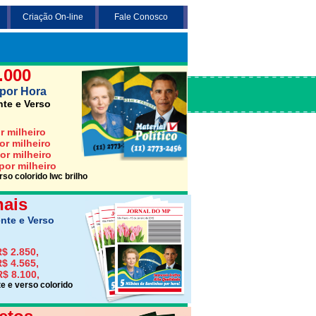
Criação On-line
Fale Conosco
 3 opções abaixo desejada (Santinho,
Jornais ou Folhetos)
.000
por Hora
nte e Verso
r milheiro
or milheiro
or milheiro
por milheiro
so colorido lwc brilho
nais
nte e Verso
$ 2.850,
$ 4.565,
R$ 8.100,
e e verso colorido