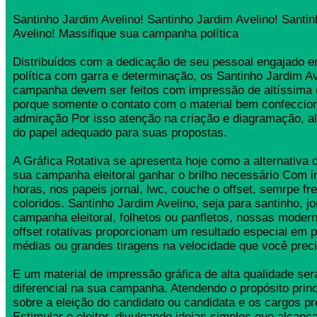
Santinho Jardim Avelino! Santinho Jardim Avelino! Santi
Avelino! Massifique sua campanha política
Distribuídos com a dedicação de seu pessoal engajado
política com garra e determinação, os Santinho Jardim Av
campanha devem ser feitos com impressão de altíssima 
porque somente o contato com o material bem confeccio
admiração Por isso atenção na criação e diagramação, a
do papel adequado para suas propostas.
A Gráfica Rotativa se apresenta hoje como a alternativa d
sua campanha eleitoral ganhar o brilho necessário Com 
horas, nos papeis jornal, lwc, couche o offset, semrpe fr
coloridos. Santinho Jardim Avelino, seja para santinho, jo
campanha eleitoral, folhetos ou panfletos, nossas moder
offset rotativas proporcionam um resultado especial em 
médias ou grandes tiragens na velocidade que você preci
E um material de impressão gráfica de alta qualidade se
diferencial na sua campanha. Atendendo o propósito princ
sobre a eleição do candidato ou candidata e os cargos pr
Estimular o eleitor, divulgando ideias simples que alcança