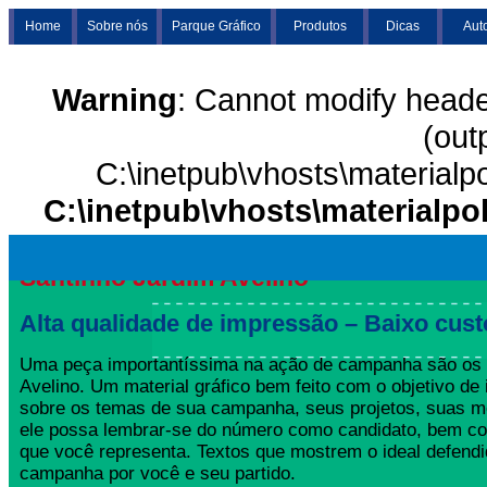
Home
Sobre nós
Parque Gráfico
Produtos
Dicas
Aut
Warning
: Cannot modify heade
(out
C:\inetpub\vhosts\materialp
C:\inetpub\vhosts\materialpo
Santinho Jardim Avelino
Alta qualidade de impressão – Baixo cust
Uma peça importantíssima na ação de campanha são os 
Avelino. Um material gráfico bem feito com o objetivo de i
sobre os temas de sua campanha, seus projetos, suas m
ele possa lembrar-se do número como candidato, bem co
que você representa. Textos que mostrem o ideal defend
campanha por você e seu partido.