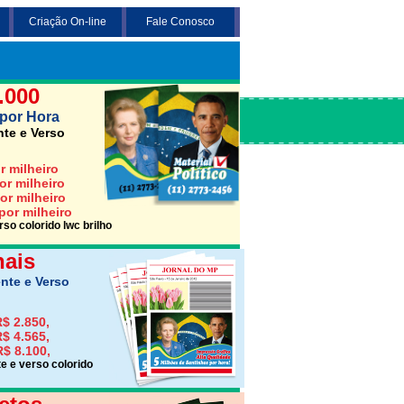
Criação On-line
Fale Conosco
 3 opções abaixo desejada (Santinho,
Jornais ou Folhetos)
.000
por Hora
nte e Verso
r milheiro
or milheiro
or milheiro
por milheiro
so colorido lwc brilho
nais
nte e Verso
$ 2.850,
$ 4.565,
R$ 8.100,
e e verso colorido