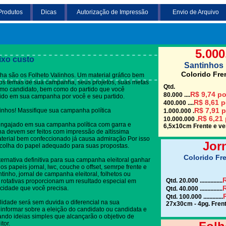
Produtos
Dicas
Autorização de Impressão
Envio de Arquivo
Clique em uma das
5.000
ixo custo
Santinhos 
Colorido Fre
a são os Folheto Valinhos. Um material gráfico bem
re os temas de sua campanha, seus projetos, suas metas
Qtd.
omo candidato, bem como do partido que você
R$ 9,74 po
80.000 ....
dido em sua campanha por você e seu partido.
R$ 8,61 p
400.000 ....
R$ 7,91 p
linhos! Massifique sua campanha política
1.000.000 .
R$ 6,21 
10.000.000 .
engajado em sua campanha política com garra e
6,5x10cm Frente e ver
a devem ser feitos com impressão de altíssima
terial bem confeccionado já causa admiração Por isso
Jor
colha do papel adequado para suas propostas.
Colorido Fre
ternativa definitiva para sua campanha eleitoral ganhar
s papeis jornal, lwc, couche o offset, semrpe frente e
ntinho, jornal de campanha eleitoral, folhetos ou
R
Qtd. 20.000 ...............
 rotativas proporcionam um resultado especial em
R
cidade que você precisa.
Qtd. 40.000 ...............
Qtd. 100.000 .............
lidade será sem duvida o diferencial na sua
27x30cm - 4pg. Frent
informar sobre a eleição do candidato ou candidata e
gando ideias simples que alcançarão o objetivo de
tor.