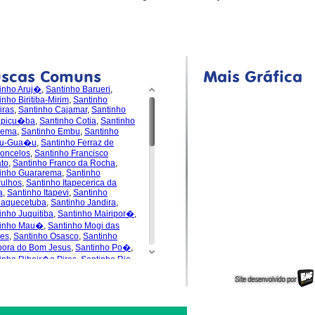
uscas Comuns
Mais Gráfica
inho Aruj�
,
Santinho Barueri
,
inho Biritiba-Mirim
,
Santinho
iras
,
Santinho Cajamar
,
Santinho
apicu�ba
,
Santinho Cotia
,
Santinho
dema
,
Santinho Embu
,
Santinho
u-Gua�u
,
Santinho Ferraz de
oncelos
,
Santinho Francisco
to
,
Santinho Franco da Rocha
,
inho Guararema
,
Santinho
ulhos
,
Santinho Itapecerica da
a
,
Santinho Itapevi
,
Santinho
uaquecetuba
,
Santinho Jandira
,
inho Juquitiba
,
Santinho Mairipor�
,
tinho Mau�
,
Santinho Mogi das
es
,
Santinho Osasco
,
Santinho
pora do Bom Jesus
,
Santinho Po�
,
inho Ribeir�o Pires
,
Santinho Rio
de da Serra
,
Santinho
s�polis
,
Santinho Santa Isabel
,
inho Santana de Parna�ba
,
inho Santo Andr�
,
Santinho S�o