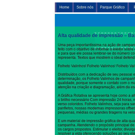
Home
Sobre nós
Parque Gráfico
Folheto Valinhos
Alta qualidade de impressão – Ba
Uma peça importantíssima na ação de campanh
feito com o objetivo de informar o eleitor sob
e para que ele possa lembrar-se do número c
representa. Textos que mostrem o ideal defen
Folheto Valinhos! Folheto Valinhos! Folheto Va
Distribuídos com a dedicação de seu pessoal 
determinação, os Folheto Valinhos de campanh
qualidade, porque somente o contato com o ma
atenção na criação e diagramação, além da es
A Gráfica Rotativa se apresenta hoje como a al
o brilho necessário Com impressão 24 horas, no
verso coloridos. Folheto Valinhos, seja para sa
panfletos, nossas modernas impressoras offset
pequenas, médias ou grandes tiragens na velo
E um material de impressão gráfica de alta qua
campanha. Atendendo o propósito principal de 
os cargos propostos. Estimular o eleitor, divul
resolver a vida oferecendo soluções ao seu elei