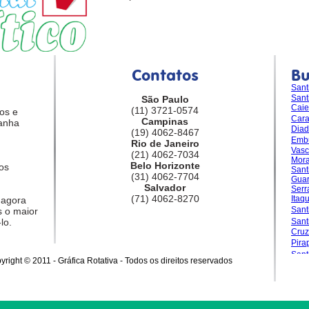
Contatos
B
Sant
Sant
São Paulo
Caie
(11) 3721-0574
os e
Car
Campinas
anha
Dia
(19) 4062-8467
Emb
Rio de Janeiro
Vasc
(21) 4062-7034
Mora
Belo Horizonte
os
Sant
(31) 4062-7704
Guar
Salvador
Serr
(71) 4062-8270
Itaq
 agora
Sant
 o maior
lo.
San
Cruz
Pira
Sant
yright © 2011 - Gráfica Rotativa - Todos os direitos reservados
Gran
Sale
Sant
Sant