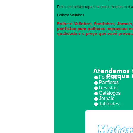
Entre em contato agora mesmo e teremos o mai
Folheto Valinhos
Folheto Valinhos, Santinhos, Jornais
panfletos para políticos impressos n
qualidade e o preço que você procur
Atendemos 
Parque 
Folhetos
Panfletos
Revistas
Catálogos
Jornais
Tablóides