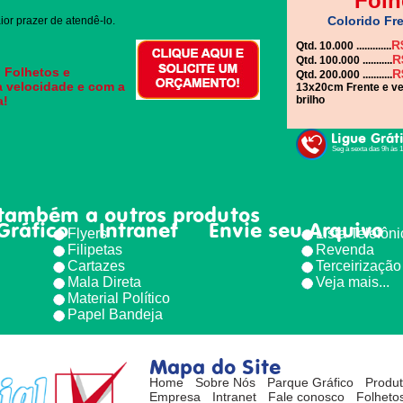
Folh
Colorido Fre
or prazer de atendê-lo.
R
Qtd. 10.000 .............
R
Qtd. 100.000 ...........
, Folhetos e
R
Qtd. 200.000 ...........
a velocidade e com a
13x20cm Frente e ve
a!
brilho
Ligue Grát
Seg à sexta das 9h às 
também a outros produtos
Gráfico
Intranet
Envie seu Arquivo
Flyers
Lista Telefôn
Filipetas
Revenda
Cartazes
Terceirização
Mala Direta
Veja mais...
Material Político
Papel Bandeja
Mapa do Site
Home
Sobre Nós
Parque Gráfico
Produ
Empresa
Intranet
Fale conosco
Folhetos