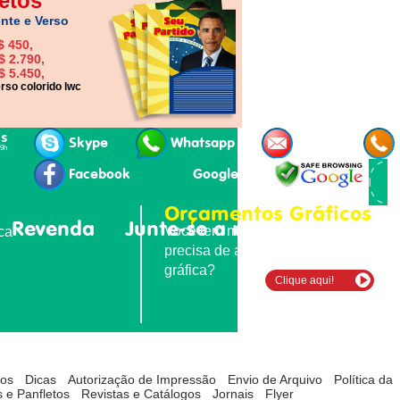
etos
nte e Verso
$ 450,
$ 2.790,
$ 5.450,
rso colorido lwc
is
Skype
Whatsapp
E-mail
19h
Facebook
Google+
Orçamentos Gráficos
Revenda
Junte-se a nós
Contatos
Você tem material para imprimir e
ica
precisa de agilidade e qualidade
gráfica?
Clique aqui!
tos
Dicas
Autorização de Impressão
Envio de Arquivo
Política da
 e Panfletos
Revistas e Catálogos
Jornais
Flyer