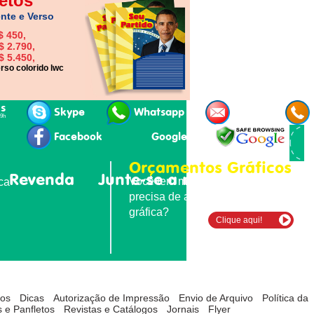
etos
nte e Verso
$ 450,
$ 2.790,
$ 5.450,
rso colorido lwc
is
Skype
Whatsapp
E-mail
19h
Facebook
Google+
Orçamentos Gráficos
Revenda
Junte-se a nós
Contatos
Você tem material para imprimir e
ica
precisa de agilidade e qualidade
gráfica?
Clique aqui!
tos
Dicas
Autorização de Impressão
Envio de Arquivo
Política da
 e Panfletos
Revistas e Catálogos
Jornais
Flyer