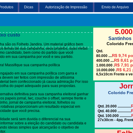
Produtos
Dicas
Autorização de Impressão
Envio de Arquivo
Clique em uma das
5.000
ixo custo
Santinhos 
Colorido Fre
a são os Folheto Jandira. Um material gráfico bem
re os temas de sua campanha, seus projetos, suas metas
Qtd.
omo candidato, bem como do partido que você
R$ 9,74 po
80.000 ....
dido em sua campanha por você e seu partido.
R$ 8,61 p
400.000 ....
R$ 7,91 p
ira! Massifique sua campanha política
1.000.000 .
R$ 6,21 
10.000.000 .
engajado em sua campanha política com garra e
6,5x10cm Frente e ver
 devem ser feitos com impressão de altíssima
terial bem confeccionado já causa admiração Por isso
Jor
colha do papel adequado para suas propostas.
Colorido Fre
ternativa definitiva para sua campanha eleitoral ganhar
s papeis jornal, lwc, couche o offset, semrpe frente e
tinho, jornal de campanha eleitoral, folhetos ou
R
Qtd. 20.000 ...............
 rotativas proporcionam um resultado especial em
R
cidade que você precisa.
Qtd. 40.000 ...............
Qtd. 100.000 .............
lidade será sem duvida o diferencial na sua
27x30cm - 4pg. Frent
informar sobre a eleição do candidato ou candidata e
gando ideias simples que alcançarão o objetivo de
tor.