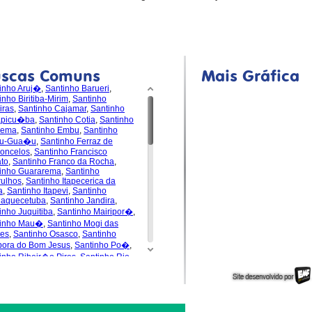
uscas Comuns
Mais Gráfica
inho Aruj�
,
Santinho Barueri
,
inho Biritiba-Mirim
,
Santinho
iras
,
Santinho Cajamar
,
Santinho
apicu�ba
,
Santinho Cotia
,
Santinho
dema
,
Santinho Embu
,
Santinho
u-Gua�u
,
Santinho Ferraz de
oncelos
,
Santinho Francisco
to
,
Santinho Franco da Rocha
,
inho Guararema
,
Santinho
ulhos
,
Santinho Itapecerica da
a
,
Santinho Itapevi
,
Santinho
uaquecetuba
,
Santinho Jandira
,
inho Juquitiba
,
Santinho Mairipor�
,
tinho Mau�
,
Santinho Mogi das
es
,
Santinho Osasco
,
Santinho
pora do Bom Jesus
,
Santinho Po�
,
inho Ribeir�o Pires
,
Santinho Rio
de da Serra
,
Santinho
s�polis
,
Santinho Santa Isabel
,
inho Santana de Parna�ba
,
inho Santo Andr�
,
Santinho S�o