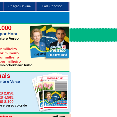
Criação On-line
Fale Conosco
 3 opções abaixo desejada (Santinho,
Jornais ou Folhetos)
.000
por Hora
nte e Verso
r milheiro
or milheiro
or milheiro
por milheiro
so colorido lwc brilho
nais
nte e Verso
$ 2.850,
$ 4.565,
R$ 8.100,
e e verso colorido