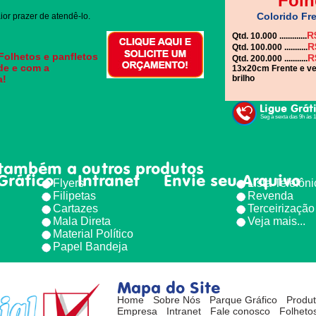
Folh
Colorido Fre
or prazer de atendê-lo.
R
Qtd. 10.000 .............
R
Qtd. 100.000 ...........
 Folhetos e panfletos
R
Qtd. 200.000 ...........
de e com a
13x20cm Frente e ve
a!
brilho
Ligue Grát
Seg à sexta das 9h às 
também a outros produtos
Gráfico
Intranet
Envie seu Arquivo
Flyers
Lista Telefôn
Filipetas
Revenda
Cartazes
Terceirização
Mala Direta
Veja mais...
Material Político
Papel Bandeja
Mapa do Site
Home
Sobre Nós
Parque Gráfico
Produ
Empresa
Intranet
Fale conosco
Folhetos