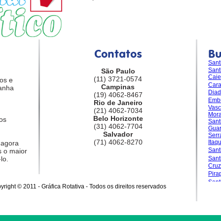
Contatos
B
Sant
Sant
São Paulo
Caie
(11) 3721-0574
os e
Car
Campinas
anha
Dia
(19) 4062-8467
Emb
Rio de Janeiro
Vasc
(21) 4062-7034
Mora
Belo Horizonte
os
Sant
(31) 4062-7704
Guar
Salvador
Serr
(71) 4062-8270
Itaq
 agora
Sant
 o maior
lo.
San
Cruz
Pira
Sant
yright © 2011 - Gráfica Rotativa - Todos os direitos reservados
Gran
Sale
Sant
Sant