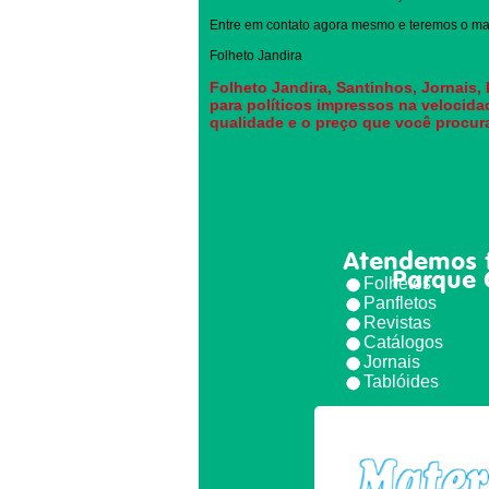
Entre em contato agora mesmo e teremos o mai
Folheto Jandira
Folheto Jandira, Santinhos, Jornais,
para políticos impressos na velocida
qualidade e o preço que você procur
Atendemos 
Parque 
Folhetos
Panfletos
Revistas
Catálogos
Jornais
Tablóides