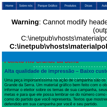
Home
Sobre nós
Parque Gráfico
Produtos
Dicas
Aut
Warning
: Cannot modify heade
(out
C:\inetpub\vhosts\materialp
C:\inetpub\vhosts\materialpo
Folheto Rio Grande da Serra
Alta qualidade de impressão – Baixo cust
Uma peça importantíssima na ação de campanha são os 
Grande da Serra. Um material gráfico bem feito com o ob
informar o eleitor sobre os temas de sua campanha, seus
metas e para que ele possa lembrar-se do número como 
como do partido que você representa. Textos que mostre
defendido em sua campanha por você e seu partido.