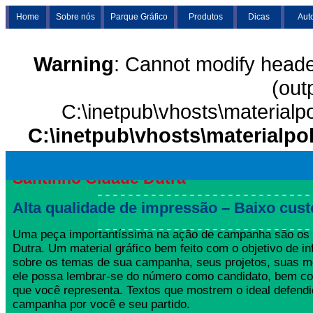
Home
Sobre nós
Parque Gráfico
Produtos
Dicas
Aut
Warning
: Cannot modify heade
(out
C:\inetpub\vhosts\materialp
C:\inetpub\vhosts\materialpo
Santinho Cidade Dutra
Alta qualidade de impressão – Baixo cust
Uma peça importantíssima na ação de campanha são os 
Dutra. Um material gráfico bem feito com o objetivo de inf
sobre os temas de sua campanha, seus projetos, suas m
ele possa lembrar-se do número como candidato, bem co
que você representa. Textos que mostrem o ideal defend
campanha por você e seu partido.