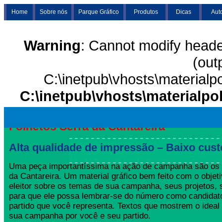
Home
Sobre nós
Parque Gráfico
Produtos
Dicas
Aut
Warning
: Cannot modify heade
(out
C:\inetpub\vhosts\materialp
C:\inetpub\vhosts\materialpo
Folhetos Serra da Cantareira
Alta qualidade de impressão – Baixo cust
Uma peça importantíssima na ação de campanha são os 
da Cantareira. Um material gráfico bem feito com o objeti
eleitor sobre os temas de sua campanha, seus projetos,
para que ele possa lembrar-se do número como candida
partido que você representa. Textos que mostrem o ideal
sua campanha por você e seu partido.