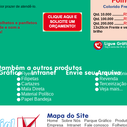
Folh
Colorido Fre
or prazer de atendê-lo.
R
Qtd. 10.000 .............
R
Qtd. 100.000 ...........
olhetos e panfletos
R
Qtd. 200.000 ...........
de e com a
13x20cm Frente e ve
a!
brilho
Ligue Grát
Seg à sexta das 9h às 
também a outros produtos
Gráfico
Intranet
Envie seu Arquivo
Flyers
Lista Telefôn
Filipetas
Revenda
Cartazes
Terceirização
Mala Direta
Veja mais...
Material Político
Papel Bandeja
Mapa do Site
Home
Sobre Nós
Parque Gráfico
Produ
Empresa
Intranet
Fale conosco
Folhetos