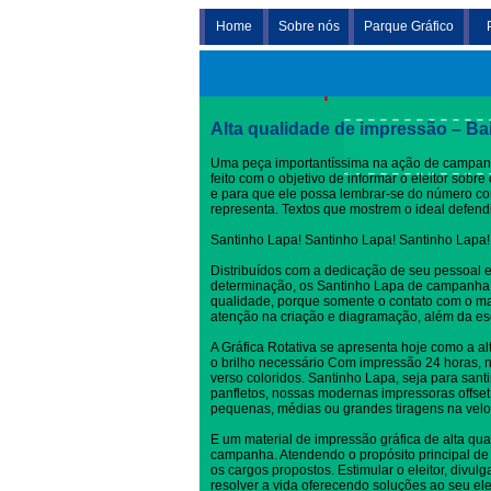
Home
Sobre nós
Parque Gráfico
Santinho Lapa
Alta qualidade de impressão – Ba
Uma peça importantíssima na ação de campanh
feito com o objetivo de informar o eleitor sob
e para que ele possa lembrar-se do número c
representa. Textos que mostrem o ideal defen
Santinho Lapa! Santinho Lapa! Santinho Lapa!
Distribuídos com a dedicação de seu pessoal 
determinação, os Santinho Lapa de campanha 
qualidade, porque somente o contato com o ma
atenção na criação e diagramação, além da es
A Gráfica Rotativa se apresenta hoje como a al
o brilho necessário Com impressão 24 horas, no
verso coloridos. Santinho Lapa, seja para santi
panfletos, nossas modernas impressoras offset
pequenas, médias ou grandes tiragens na velo
E um material de impressão gráfica de alta qua
campanha. Atendendo o propósito principal de 
os cargos propostos. Estimular o eleitor, divul
resolver a vida oferecendo soluções ao seu elei