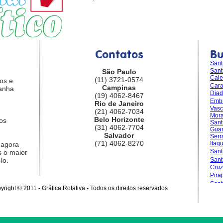
Contatos
B
Sant
Sant
São Paulo
Caie
(11) 3721-0574
os e
Car
Campinas
anha
Dia
(19) 4062-8467
Emb
Rio de Janeiro
Vasc
(21) 4062-7034
Mora
Belo Horizonte
os
Sant
(31) 4062-7704
Guar
Salvador
Serr
(71) 4062-8270
Itaq
 agora
Sant
 o maior
lo.
San
Cruz
Pira
Sant
yright © 2011 - Gráfica Rotativa - Todos os direitos reservados
Gran
Sale
Sant
Sant