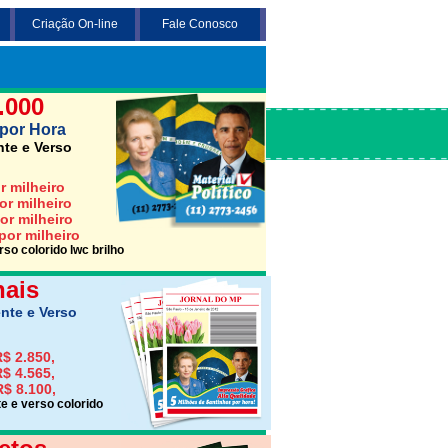
Criação On-line
Fale Conosco
 3 opções abaixo desejada (Santinho,
Jornais ou Folhetos)
.000
por Hora
nte e Verso
r milheiro
or milheiro
or milheiro
por milheiro
so colorido lwc brilho
nais
nte e Verso
$ 2.850,
$ 4.565,
R$ 8.100,
e e verso colorido