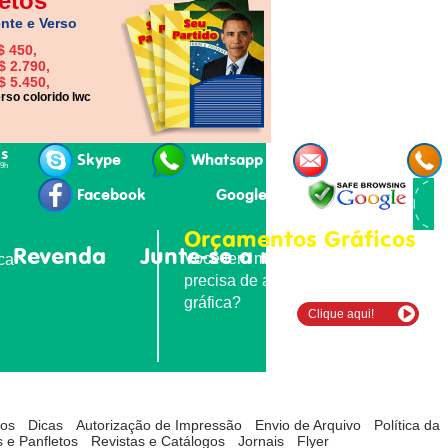
etos
nte e Verso
$ 450,
$ 2.790,
$ 5.450,
rso colorido lwc
is
Skype
Whatsapp
E-mail
19h
Facebook
Google+
Orçamentos Gráficos
Revenda
Junte-se a nós
Contatos
Você tem material para imprimir e
ica
precisa de agilidade e qualidade
gráfica?
Clique aqui!
tos
Dicas
Autorização de Impressão
Envio de Arquivo
Política da
 e Panfletos
Revistas e Catálogos
Jornais
Flyer