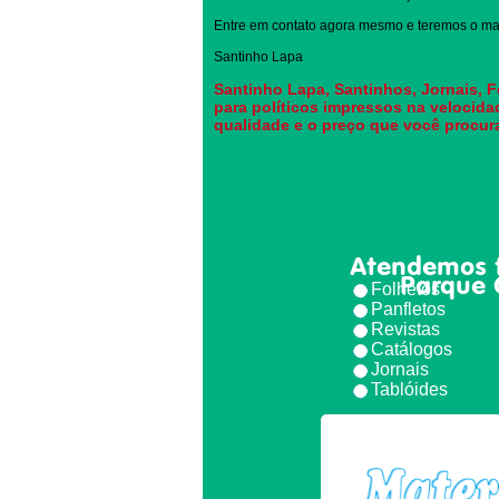
Entre em contato agora mesmo e teremos o mai
Santinho Lapa
Santinho Lapa, Santinhos, Jornais, F
para políticos impressos na velocida
qualidade e o preço que você procur
Atendemos 
Parque 
Folhetos
Panfletos
Revistas
Catálogos
Jornais
Tablóides