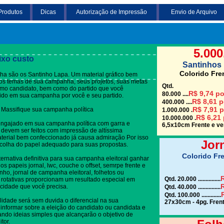
Produtos
Dicas
Autorização de Impressão
Envio de Arquivo
Clique em uma das
5.000
ixo custo
Santinhos 
Colorido Fre
a são os Santinho Lapa. Um material gráfico bem
re os temas de sua campanha, seus projetos, suas metas
Qtd.
omo candidato, bem como do partido que você
R$ 9,74 po
80.000 ....
dido em sua campanha por você e seu partido.
R$ 8,61 p
400.000 ....
R$ 7,91 p
 Massifique sua campanha política
1.000.000 .
R$ 6,21 
10.000.000 .
engajado em sua campanha política com garra e
6,5x10cm Frente e ver
devem ser feitos com impressão de altíssima
terial bem confeccionado já causa admiração Por isso
Jor
colha do papel adequado para suas propostas.
Colorido Fre
ternativa definitiva para sua campanha eleitoral ganhar
s papeis jornal, lwc, couche o offset, semrpe frente e
nho, jornal de campanha eleitoral, folhetos ou
R
Qtd. 20.000 ...............
 rotativas proporcionam um resultado especial em
R
cidade que você precisa.
Qtd. 40.000 ...............
Qtd. 100.000 .............
lidade será sem duvida o diferencial na sua
27x30cm - 4pg. Frent
informar sobre a eleição do candidato ou candidata e
gando ideias simples que alcançarão o objetivo de
tor.