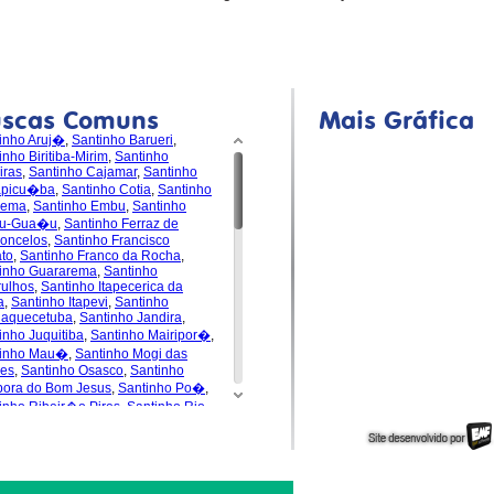
uscas Comuns
Mais Gráfica
inho Aruj�
,
Santinho Barueri
,
inho Biritiba-Mirim
,
Santinho
iras
,
Santinho Cajamar
,
Santinho
apicu�ba
,
Santinho Cotia
,
Santinho
dema
,
Santinho Embu
,
Santinho
u-Gua�u
,
Santinho Ferraz de
oncelos
,
Santinho Francisco
to
,
Santinho Franco da Rocha
,
inho Guararema
,
Santinho
ulhos
,
Santinho Itapecerica da
a
,
Santinho Itapevi
,
Santinho
uaquecetuba
,
Santinho Jandira
,
inho Juquitiba
,
Santinho Mairipor�
,
tinho Mau�
,
Santinho Mogi das
es
,
Santinho Osasco
,
Santinho
pora do Bom Jesus
,
Santinho Po�
,
inho Ribeir�o Pires
,
Santinho Rio
de da Serra
,
Santinho
s�polis
,
Santinho Santa Isabel
,
inho Santana de Parna�ba
,
inho Santo Andr�
,
Santinho S�o