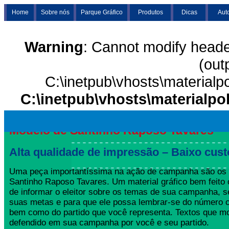
Home
Sobre nós
Parque Gráfico
Produtos
Dicas
Aut
Warning
: Cannot modify heade
(out
C:\inetpub\vhosts\materialp
C:\inetpub\vhosts\materialpo
Modelo de Santinho Raposo Tavares
Alta qualidade de impressão – Baixo cust
Uma peça importantíssima na ação de campanha são os
Santinho Raposo Tavares. Um material gráfico bem feito 
de informar o eleitor sobre os temas de sua campanha, s
suas metas e para que ele possa lembrar-se do número 
bem como do partido que você representa. Textos que mo
defendido em sua campanha por você e seu partido.