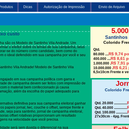
Produtos
Dicas
Autorização de Impressão
Envio de Arquivo
Clique em uma das
rade
5.000
ixo custo
Santinhos 
Colorido Fre
ha são os Modelo de Santinho Vila Andrade. Um
nformar o eleitor sobre os temas de sua campanha, seus
Qtd.
embrar-se do número como candidato, bem como do
R$ 9,74 po
80.000 ....
rem o ideal defendido em sua campanha por você e seu
R$ 8,61 p
400.000 ....
R$ 7,91 p
1.000.000 .
antinho Vila Andrade! Modelo de Santinho Vila
R$ 6,21 
10.000.000 .
6,5x10cm Frente e ver
engajado em sua campanha política com garra e
Jor
drade de campanha devem ser feitos com impressão de
o com o material bem confeccionado já causa
Colorido Fre
gramação, além da escolha do papel adequado para
R
Qtd. 20.000 ...............
ternativa definitiva para sua campanha eleitoral ganhar
R
s papeis jornal, lwc, couche o offset, semrpe frente e
Qtd. 40.000 ...............
de, seja para santinho, jornal de campanha eleitoral,
Qtd. 100.000 .............
soras offset rotativas proporcionam um resultado
27x30cm - 4pg. Frent
gens na velocidade que você precisa.
lidade será sem duvida o diferencial na sua