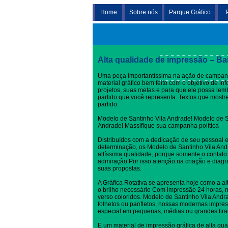
Home
Sobre nós
Parque Gráfico
Modelo de Santinho Vila And
Alta qualidade de impressão – Ba
Uma peça importantíssima na ação de campan
material gráfico bem feito com o objetivo de i
projetos, suas metas e para que ele possa l
partido que você representa. Textos que most
partido.
Modelo de Santinho Vila Andrade! Modelo de S
Andrade! Massifique sua campanha política
Distribuídos com a dedicação de seu pessoal 
determinação, os Modelo de Santinho Vila An
altíssima qualidade, porque somente o contat
admiração Por isso atenção na criação e dia
suas propostas.
A Gráfica Rotativa se apresenta hoje como a al
o brilho necessário Com impressão 24 horas, no
verso coloridos. Modelo de Santinho Vila Andra
folhetos ou panfletos, nossas modernas impres
especial em pequenas, médias ou grandes tira
E um material de impressão gráfica de alta qua