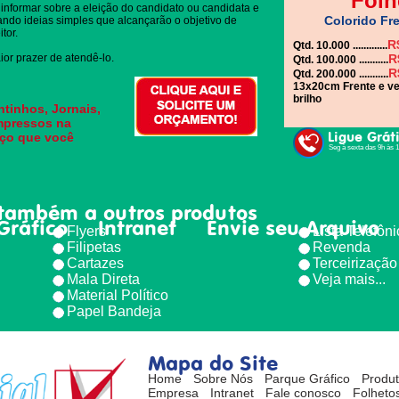
Folh
informar sobre a eleição do candidato ou candidata e
Colorido Fre
gando ideias simples que alcançarão o objetivo de
tor.
R
Qtd. 10.000 .............
or prazer de atendê-lo.
R
Qtd. 100.000 ...........
R
Qtd. 200.000 ...........
13x20cm Frente e ve
brilho
tinhos, Jornais,
impressos na
Ligue Grát
eço que você
Seg à sexta das 9h às 
também a outros produtos
Gráfico
Intranet
Envie seu Arquivo
Flyers
Lista Telefôn
Filipetas
Revenda
Cartazes
Terceirização
Mala Direta
Veja mais...
Material Político
Papel Bandeja
Mapa do Site
Home
Sobre Nós
Parque Gráfico
Produ
Empresa
Intranet
Fale conosco
Folhetos