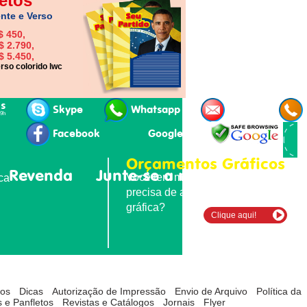
etos
nte e Verso
$ 450,
$ 2.790,
$ 5.450,
rso colorido lwc
is
Skype
Whatsapp
E-mail
19h
Facebook
Google+
Orçamentos Gráficos
Revenda
Junte-se a nós
Contatos
Você tem material para imprimir e
ica
precisa de agilidade e qualidade
gráfica?
Clique aqui!
tos
Dicas
Autorização de Impressão
Envio de Arquivo
Política da
 e Panfletos
Revistas e Catálogos
Jornais
Flyer