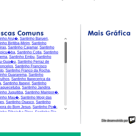
uscas Comuns
Mais Gráfica
inho Aruj�
,
Santinho Barueri
,
inho Biritiba-Mirim
,
Santinho
iras
,
Santinho Cajamar
,
Santinho
apicu�ba
,
Santinho Cotia
,
Santinho
dema
,
Santinho Embu
,
Santinho
u-Gua�u
,
Santinho Ferraz de
oncelos
,
Santinho Francisco
to
,
Santinho Franco da Rocha
,
inho Guararema
,
Santinho
ulhos
,
Santinho Itapecerica da
a
,
Santinho Itapevi
,
Santinho
uaquecetuba
,
Santinho Jandira
,
inho Juquitiba
,
Santinho Mairipor�
,
tinho Mau�
,
Santinho Mogi das
es
,
Santinho Osasco
,
Santinho
pora do Bom Jesus
,
Santinho Po�
,
inho Ribeir�o Pires
,
Santinho Rio
de da Serra
,
Santinho
s�polis
,
Santinho Santa Isabel
,
inho Santana de Parna�ba
,
inho Santo Andr�
,
Santinho S�o