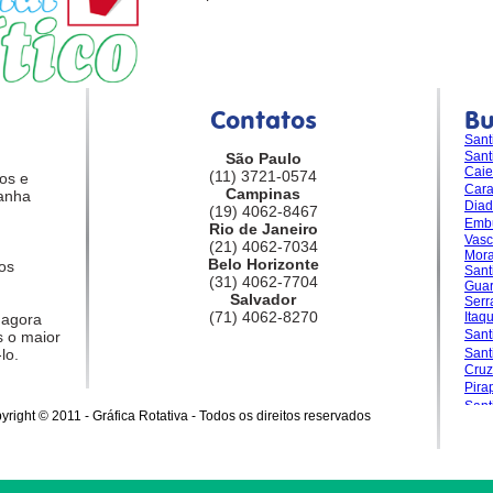
Contatos
B
Sant
Sant
São Paulo
Caie
(11) 3721-0574
os e
Car
Campinas
anha
Dia
(19) 4062-8467
Emb
Rio de Janeiro
Vasc
(21) 4062-7034
Mora
Belo Horizonte
os
Sant
(31) 4062-7704
Guar
Salvador
Serr
(71) 4062-8270
Itaq
 agora
Sant
 o maior
lo.
San
Cruz
Pira
Sant
yright © 2011 - Gráfica Rotativa - Todos os direitos reservados
Gran
Sale
Sant
Sant