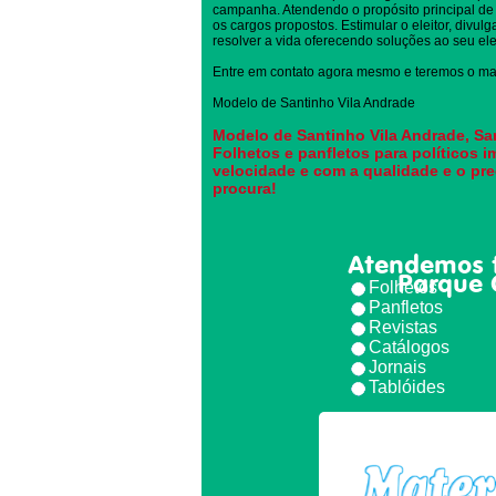
campanha. Atendendo o propósito principal de 
os cargos propostos. Estimular o eleitor, divul
resolver a vida oferecendo soluções ao seu elei
Entre em contato agora mesmo e teremos o mai
Modelo de Santinho Vila Andrade
Modelo de Santinho Vila Andrade, San
Folhetos e panfletos para políticos 
velocidade e com a qualidade e o pr
procura!
Atendemos 
Parque 
Folhetos
Panfletos
Revistas
Catálogos
Jornais
Tablóides