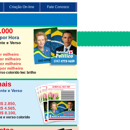
Criação On-line
Fale Conosco
 3 opções abaixo desejada (Santinho,
Jornais ou Folhetos)
.000
por Hora
nte e Verso
r milheiro
or milheiro
or milheiro
por milheiro
so colorido lwc brilho
nais
nte e Verso
$ 2.850,
$ 4.565,
R$ 8.100,
e e verso colorido