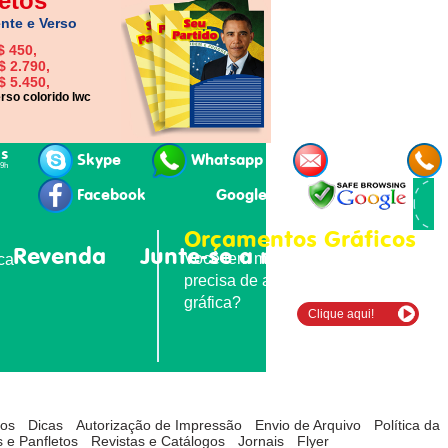
etos
nte e Verso
$ 450,
$ 2.790,
$ 5.450,
rso colorido lwc
is
Skype
Whatsapp
E-mail
19h
Facebook
Google+
Orçamentos Gráficos
Revenda
Junte-se a nós
Contatos
Você tem material para imprimir e
ica
precisa de agilidade e qualidade
gráfica?
Clique aqui!
tos
Dicas
Autorização de Impressão
Envio de Arquivo
Política da
 e Panfletos
Revistas e Catálogos
Jornais
Flyer