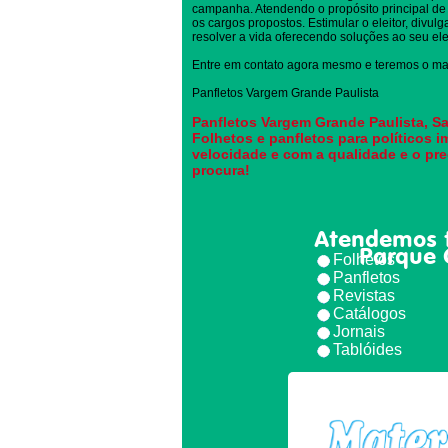
campanha. Atendendo o propósito principal de 
os cargos propostos. Estimular o eleitor, divul
resolver a vida oferecendo soluções ao seu elei
Entre em contato agora mesmo e teremos o mai
Panfletos Vargem Grande Paulista
Panfletos Vargem Grande Paulista, Sa
Folhetos e panfletos para políticos 
velocidade e com a qualidade e o pr
procura!
Atendemos 
Parque 
Folhetos
Panfletos
Revistas
Catálogos
Jornais
Tablóides