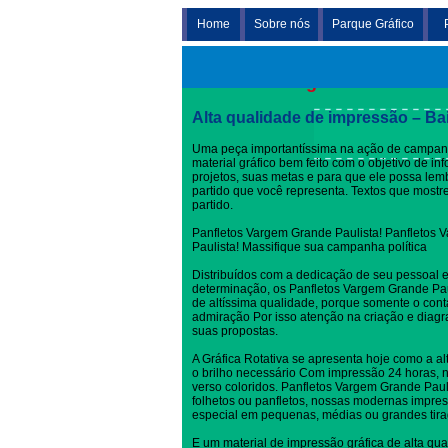
Home
Sobre nós
Parque Gráfico
Panfletos Vargem Grande Pau
Alta qualidade de impressão – Ba
Uma peça importantíssima na ação de campan
material gráfico bem feito com o objetivo de i
projetos, suas metas e para que ele possa l
partido que você representa. Textos que most
partido.
Panfletos Vargem Grande Paulista! Panfletos 
Paulista! Massifique sua campanha política
Distribuídos com a dedicação de seu pessoal 
determinação, os Panfletos Vargem Grande Pa
de altíssima qualidade, porque somente o con
admiração Por isso atenção na criação e dia
suas propostas.
A Gráfica Rotativa se apresenta hoje como a al
o brilho necessário Com impressão 24 horas, no
verso coloridos. Panfletos Vargem Grande Pauli
folhetos ou panfletos, nossas modernas impres
especial em pequenas, médias ou grandes tira
E um material de impressão gráfica de alta qua