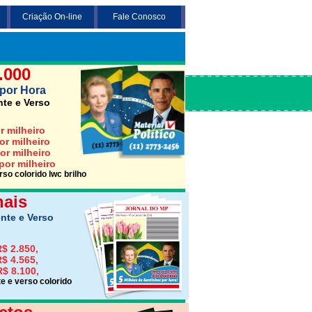
Criação On-line
Fale Conosco
 3 opções abaixo desejada (Santinho,
Jornais ou Folhetos)
.000
por Hora
nte e Verso
r milheiro
or milheiro
or milheiro
por milheiro
so colorido lwc brilho
nais
nte e Verso
$ 2.850,
$ 4.565,
R$ 8.100,
e e verso colorido