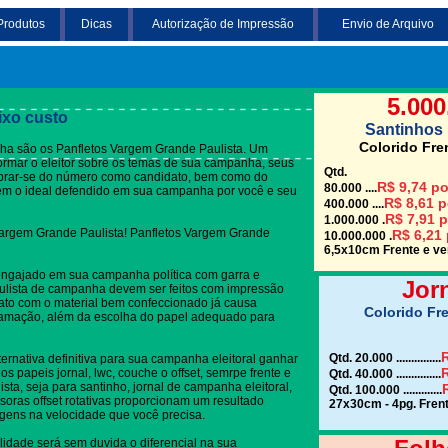
Produtos
Dicas
Autorização de Impressão
Envio de Arquivo
Clique em uma das
lista
5.000
ixo custo
Santinhos 
Colorido Fre
ha são os Panfletos Vargem Grande Paulista. Um
nformar o eleitor sobre os temas de sua campanha, seus
Qtd.
embrar-se do número como candidato, bem como do
R$ 9,74 po
80.000 ....
rem o ideal defendido em sua campanha por você e seu
R$ 8,61 p
400.000 ....
R$ 7,91 p
1.000.000 .
Vargem Grande Paulista! Panfletos Vargem Grande
R$ 6,21 
10.000.000 .
6,5x10cm Frente e ver
engajado em sua campanha política com garra e
Jor
ulista de campanha devem ser feitos com impressão
tato com o material bem confeccionado já causa
Colorido Fre
gramação, além da escolha do papel adequado para
R
Qtd. 20.000 ...............
ternativa definitiva para sua campanha eleitoral ganhar
R
s papeis jornal, lwc, couche o offset, semrpe frente e
Qtd. 40.000 ...............
sta, seja para santinho, jornal de campanha eleitoral,
Qtd. 100.000 .............
soras offset rotativas proporcionam um resultado
27x30cm - 4pg. Frent
gens na velocidade que você precisa.
lidade será sem duvida o diferencial na sua