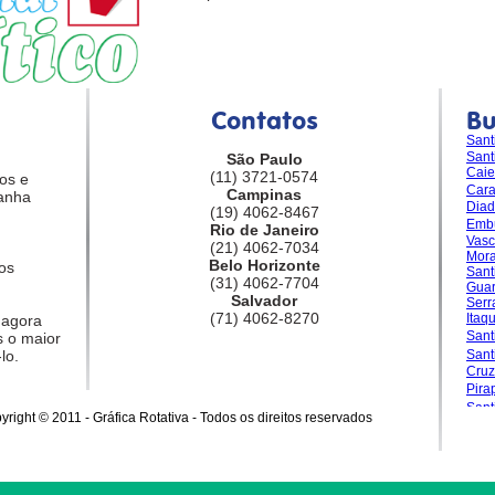
Contatos
B
Sant
Sant
São Paulo
Caie
(11) 3721-0574
os e
Car
Campinas
anha
Dia
(19) 4062-8467
Emb
Rio de Janeiro
Vasc
(21) 4062-7034
Mora
Belo Horizonte
os
Sant
(31) 4062-7704
Guar
Salvador
Serr
(71) 4062-8270
Itaq
 agora
Sant
 o maior
lo.
San
Cruz
Pira
Sant
yright © 2011 - Gráfica Rotativa - Todos os direitos reservados
Gran
Sale
Sant
Sant