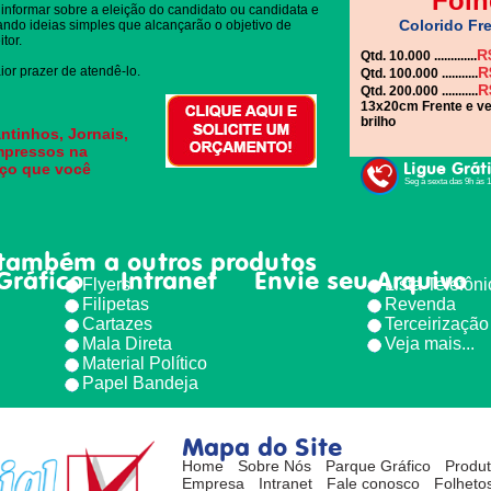
Folh
informar sobre a eleição do candidato ou candidata e
Colorido Fre
gando ideias simples que alcançarão o objetivo de
tor.
R
Qtd. 10.000 .............
or prazer de atendê-lo.
R
Qtd. 100.000 ...........
R
Qtd. 200.000 ...........
13x20cm Frente e ve
brilho
ntinhos, Jornais,
impressos na
Ligue Grát
eço que você
Seg à sexta das 9h às 
também a outros produtos
Gráfico
Intranet
Envie seu Arquivo
Flyers
Lista Telefôn
Filipetas
Revenda
Cartazes
Terceirização
Mala Direta
Veja mais...
Material Político
Papel Bandeja
Mapa do Site
Home
Sobre Nós
Parque Gráfico
Produ
Empresa
Intranet
Fale conosco
Folhetos