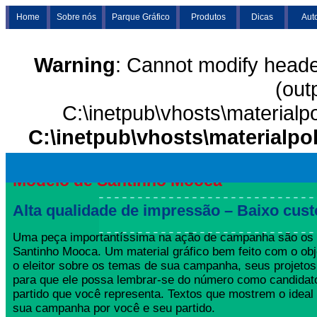
Home
Sobre nós
Parque Gráfico
Produtos
Dicas
Aut
Warning
: Cannot modify heade
(out
C:\inetpub\vhosts\materialp
C:\inetpub\vhosts\materialpo
Modelo de Santinho Mooca
Alta qualidade de impressão – Baixo cust
Uma peça importantíssima na ação de campanha são os
Santinho Mooca. Um material gráfico bem feito com o obj
o eleitor sobre os temas de sua campanha, seus projeto
para que ele possa lembrar-se do número como candida
partido que você representa. Textos que mostrem o ideal
sua campanha por você e seu partido.