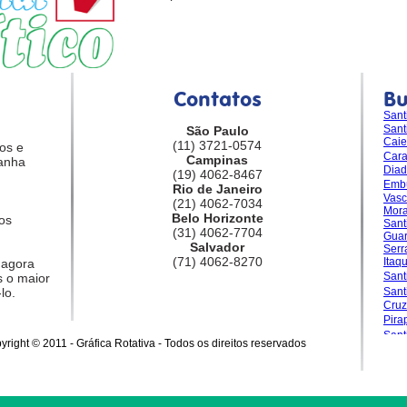
Contatos
B
Sant
Sant
São Paulo
Caie
(11) 3721-0574
os e
Car
Campinas
anha
Dia
(19) 4062-8467
Emb
Rio de Janeiro
Vasc
(21) 4062-7034
Mora
Belo Horizonte
os
Sant
(31) 4062-7704
Guar
Salvador
Serr
(71) 4062-8270
Itaq
 agora
Sant
 o maior
lo.
San
Cruz
Pira
Sant
yright © 2011 - Gráfica Rotativa - Todos os direitos reservados
Gran
Sale
Sant
Sant