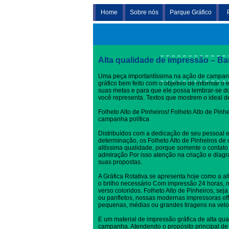
Home
Sobre nós
Parque Gráfico
Folheto Alto de Pinheiros
Alta qualidade de impressão – Ba
Uma peça importantíssima na ação de campanha
gráfico bem feito com o objetivo de informar o
suas metas e para que ele possa lembrar-se 
você representa. Textos que mostrem o ideal 
Folheto Alto de Pinheiros! Folheto Alto de Pinh
campanha política
Distribuídos com a dedicação de seu pessoal 
determinação, os Folheto Alto de Pinheiros d
altíssima qualidade, porque somente o contat
admiração Por isso atenção na criação e dia
suas propostas.
A Gráfica Rotativa se apresenta hoje como a al
o brilho necessário Com impressão 24 horas, no
verso coloridos. Folheto Alto de Pinheiros, seja
ou panfletos, nossas modernas impressoras off
pequenas, médias ou grandes tiragens na velo
E um material de impressão gráfica de alta qua
campanha. Atendendo o propósito principal de 