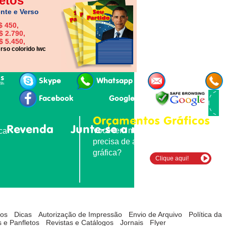
etos
nte e Verso
$ 450,
$ 2.790,
$ 5.450,
rso colorido lwc
is
Skype
Whatsapp
E-mail
19h
Facebook
Google+
Orçamentos Gráficos
Revenda
Junte-se a nós
Contatos
Você tem material para imprimir e
ica
precisa de agilidade e qualidade
gráfica?
Clique aqui!
tos
Dicas
Autorização de Impressão
Envio de Arquivo
Política da
 e Panfletos
Revistas e Catálogos
Jornais
Flyer