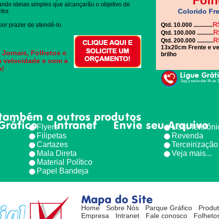
Folh
gando ideias simples que alcançarão o objetivo de
Colorido Fre
tor.
R
or prazer de atendê-lo.
Qtd. 10.000 .............
R
Qtd. 100.000 ...........
R
Qtd. 200.000 ...........
13x20cm Frente e ve
 Jornais, Folhetos e
brilho
a velocidade e com a
a!
Ligue Grát
Seg à sexta das 9h às 
também a outros produtos
Gráfico
Intranet
Envie seu Arquivo
Flyers
Lista Telefôn
Filipetas
Revenda
Cartazes
Terceirização
Mala Direta
Veja mais...
Material Político
Papel Bandeja
Mapa do Site
Home
Sobre Nós
Parque Gráfico
Produ
Empresa
Intranet
Fale conosco
Folhetos