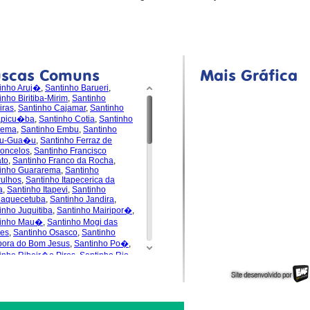
uscas Comuns
Mais Gráfica
inho Aruj�
,
Santinho Barueri
,
inho Biritiba-Mirim
,
Santinho
iras
,
Santinho Cajamar
,
Santinho
apicu�ba
,
Santinho Cotia
,
Santinho
dema
,
Santinho Embu
,
Santinho
u-Gua�u
,
Santinho Ferraz de
oncelos
,
Santinho Francisco
to
,
Santinho Franco da Rocha
,
inho Guararema
,
Santinho
ulhos
,
Santinho Itapecerica da
a
,
Santinho Itapevi
,
Santinho
uaquecetuba
,
Santinho Jandira
,
inho Juquitiba
,
Santinho Mairipor�
,
tinho Mau�
,
Santinho Mogi das
es
,
Santinho Osasco
,
Santinho
pora do Bom Jesus
,
Santinho Po�
,
inho Ribeir�o Pires
,
Santinho Rio
de da Serra
,
Santinho
s�polis
,
Santinho Santa Isabel
,
inho Santana de Parna�ba
,
inho Santo Andr�
,
Santinho S�o