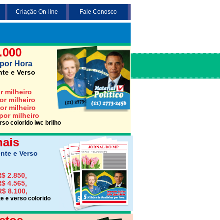
Criação On-line
Fale Conosco
 3 opções abaixo desejada (Santinho,
Jornais ou Folhetos)
.000
por Hora
nte e Verso
r milheiro
or milheiro
or milheiro
por milheiro
so colorido lwc brilho
nais
nte e Verso
$ 2.850,
$ 4.565,
R$ 8.100,
e e verso colorido