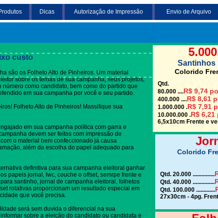
Produtos
Dicas
Autorização de Impressão
Envio de Arquivo
Clique em uma das
5.000
ixo custo
Santinhos 
Colorido Fre
 são os Folheto Alto de Pinheiros. Um material
 eleitor sobre os temas de sua campanha, seus projetos,
Qtd.
do número como candidato, bem como do partido que
R$ 9,74 po
80.000 ....
defendido em sua campanha por você e seu partido.
R$ 8,61 p
400.000 ....
R$ 7,91 p
eiros! Folheto Alto de Pinheiros! Massifique sua
1.000.000 .
R$ 6,21 
10.000.000 .
6,5x10cm Frente e ver
engajado em sua campanha política com garra e
e campanha devem ser feitos com impressão de
Jor
o com o material bem confeccionado já causa
gramação, além da escolha do papel adequado para
Colorido Fre
ternativa definitiva para sua campanha eleitoral ganhar
R
Qtd. 20.000 ...............
s papeis jornal, lwc, couche o offset, semrpe frente e
R
 para santinho, jornal de campanha eleitoral, folhetos
Qtd. 40.000 ...............
set rotativas proporcionam um resultado especial em
Qtd. 100.000 .............
cidade que você precisa.
27x30cm - 4pg. Frent
lidade será sem duvida o diferencial na sua
informar sobre a eleição do candidato ou candidata e