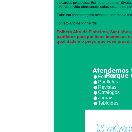
os cargos propostos. Estimular o eleitor, divul
resolver a vida oferecendo soluções ao seu elei
Entre em contato agora mesmo e teremos o mai
Folheto Alto de Pinheiros
Folheto Alto de Pinheiros, Santinhos,
panfletos para políticos impressos n
qualidade e o preço que você procur
Atendemos 
Parque 
Folhetos
Panfletos
Revistas
Catálogos
Jornais
Tablóides