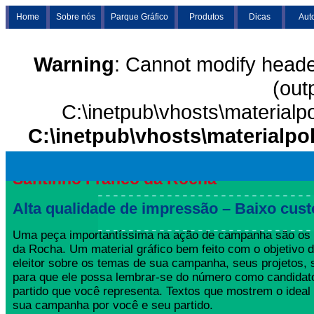
Home
Sobre nós
Parque Gráfico
Produtos
Dicas
Aut
Warning
: Cannot modify heade
(out
C:\inetpub\vhosts\materialp
C:\inetpub\vhosts\materialpo
Santinho Franco da Rocha
Alta qualidade de impressão – Baixo cust
Uma peça importantíssima na ação de campanha são os 
da Rocha. Um material gráfico bem feito com o objetivo d
eleitor sobre os temas de sua campanha, seus projetos,
para que ele possa lembrar-se do número como candida
partido que você representa. Textos que mostrem o ideal
sua campanha por você e seu partido.