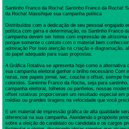
Santinho Franco da Rocha! Santinho Franco da Rocha! S
da Rocha! Massifique sua campanha política
Distribuídos com a dedicação de seu pessoal engajado
política com garra e determinação, os Santinho Franco 
campanha devem ser feitos com impressão de altíssima 
porque somente o contato com o material bem confeccio
admiração Por isso atenção na criação e diagramação, a
do papel adequado para suas propostas.
A Gráfica Rotativa se apresenta hoje como a alternativa d
sua campanha eleitoral ganhar o brilho necessário Com 
horas, nos papeis jornal, lwc, couche o offset, semrpe fr
coloridos. Santinho Franco da Rocha, seja para santinho, 
campanha eleitoral, folhetos ou panfletos, nossas moder
offset rotativas proporcionam um resultado especial em 
médias ou grandes tiragens na velocidade que você preci
E um material de impressão gráfica de alta qualidade se
diferencial na sua campanha. Atendendo o propósito princ
sobre a eleição do candidato ou candidata e os cargos pr
Estimular o eleitor, divulgando ideias simples que alcança