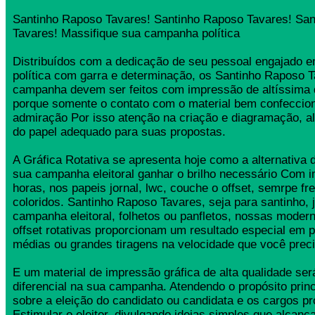
Santinho Raposo Tavares! Santinho Raposo Tavares! Sa
Tavares! Massifique sua campanha política
Distribuídos com a dedicação de seu pessoal engajado
política com garra e determinação, os Santinho Raposo 
campanha devem ser feitos com impressão de altíssima 
porque somente o contato com o material bem confeccio
admiração Por isso atenção na criação e diagramação, a
do papel adequado para suas propostas.
A Gráfica Rotativa se apresenta hoje como a alternativa d
sua campanha eleitoral ganhar o brilho necessário Com 
horas, nos papeis jornal, lwc, couche o offset, semrpe fr
coloridos. Santinho Raposo Tavares, seja para santinho, j
campanha eleitoral, folhetos ou panfletos, nossas moder
offset rotativas proporcionam um resultado especial em 
médias ou grandes tiragens na velocidade que você preci
E um material de impressão gráfica de alta qualidade se
diferencial na sua campanha. Atendendo o propósito princ
sobre a eleição do candidato ou candidata e os cargos pr
Estimular o eleitor, divulgando ideias simples que alcança