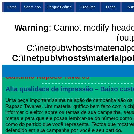
Home
Sobre nós
Parque Gráfico
Produtos
Dicas
Aut
Warning
: Cannot modify heade
(out
C:\inetpub\vhosts\materialp
C:\inetpub\vhosts\materialpo
Santinho Raposo Tavares
Alta qualidade de impressão – Baixo cust
Uma peça importantíssima na ação de campanha são os 
Raposo Tavares. Um material gráfico bem feito com o obj
informar o eleitor sobre os temas de sua campanha, seus
metas e para que ele possa lembrar-se do número como 
como do partido que você representa. Textos que mostre
defendido em sua campanha por você e seu partido.