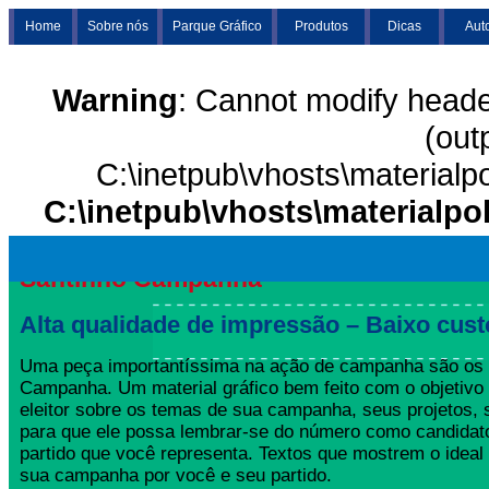
Home
Sobre nós
Parque Gráfico
Produtos
Dicas
Aut
Warning
: Cannot modify heade
(out
C:\inetpub\vhosts\materialp
C:\inetpub\vhosts\materialpo
Santinho Campanha
Alta qualidade de impressão – Baixo cust
Uma peça importantíssima na ação de campanha são os 
Campanha. Um material gráfico bem feito com o objetivo 
eleitor sobre os temas de sua campanha, seus projetos,
para que ele possa lembrar-se do número como candida
partido que você representa. Textos que mostrem o ideal
sua campanha por você e seu partido.