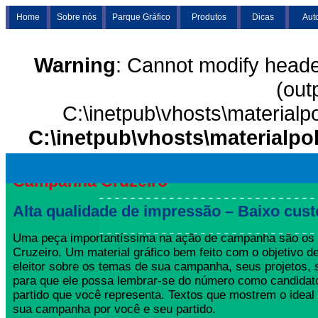
Home
Sobre nós
Parque Gráfico
Produtos
Dicas
Aut
Warning
: Cannot modify heade
(out
C:\inetpub\vhosts\materialp
C:\inetpub\vhosts\materialpo
Campanha Cruzeiro
Alta qualidade de impressão – Baixo cust
Uma peça importantíssima na ação de campanha são o
Cruzeiro. Um material gráfico bem feito com o objetivo d
eleitor sobre os temas de sua campanha, seus projetos,
para que ele possa lembrar-se do número como candida
partido que você representa. Textos que mostrem o ideal
sua campanha por você e seu partido.