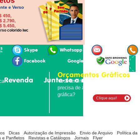
etos
nte e Verso
$ 450,
$ 2.790,
$ 5.450,
rso colorido lwc
is
Skype
Whatsapp
E-mail
19h
Facebook
Google+
Orçamentos Gráficos
Revenda
Junte-se a nós
Contatos
Você tem material para imprimir e
ica
precisa de agilidade e qualidade
gráfica?
Clique aqui!
tos
Dicas
Autorização de Impressão
Envio de Arquivo
Política da
 e Panfletos
Revistas e Catálogos
Jornais
Flyer