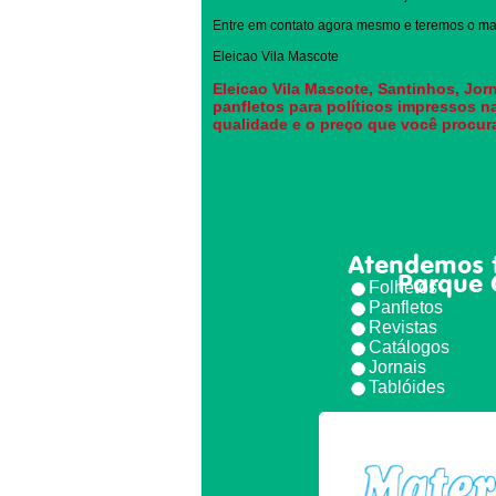
Entre em contato agora mesmo e teremos o mai
Eleicao Vila Mascote
Eleicao Vila Mascote, Santinhos, Jorn
panfletos para políticos impressos n
qualidade e o preço que você procur
Atendemos 
Parque 
Folhetos
Panfletos
Revistas
Catálogos
Jornais
Tablóides