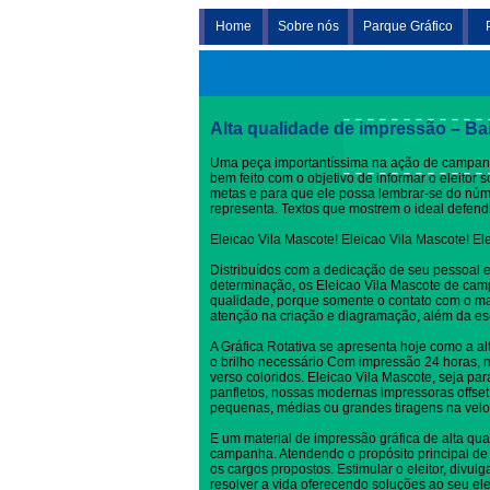
Home
Sobre nós
Parque Gráfico
Eleicao Vila Mascote
Alta qualidade de impressão – Ba
Uma peça importantíssima na ação de campanha
bem feito com o objetivo de informar o eleitor
metas e para que ele possa lembrar-se do nú
representa. Textos que mostrem o ideal defen
Eleicao Vila Mascote! Eleicao Vila Mascote! El
Distribuídos com a dedicação de seu pessoal 
determinação, os Eleicao Vila Mascote de cam
qualidade, porque somente o contato com o ma
atenção na criação e diagramação, além da es
A Gráfica Rotativa se apresenta hoje como a al
o brilho necessário Com impressão 24 horas, no
verso coloridos. Eleicao Vila Mascote, seja par
panfletos, nossas modernas impressoras offset
pequenas, médias ou grandes tiragens na velo
E um material de impressão gráfica de alta qua
campanha. Atendendo o propósito principal de 
os cargos propostos. Estimular o eleitor, divul
resolver a vida oferecendo soluções ao seu elei