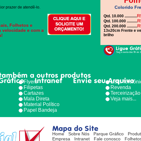
Folh
Colorido Fre
or prazer de atendê-lo.
R
Qtd. 10.000 .............
R
Qtd. 100.000 ...........
ais, Folhetos e
R
Qtd. 200.000 ...........
a velocidade e com a
13x20cm Frente e ve
a!
brilho
Ligue Grát
Seg à sexta das 9h às 
também a outros produtos
Gráfico
Intranet
Envie seu Arquivo
Flyers
Lista Telefôn
Filipetas
Revenda
Cartazes
Terceirização
Mala Direta
Veja mais...
Material Político
Papel Bandeja
Mapa do Site
Home
Sobre Nós
Parque Gráfico
Produ
Empresa
Intranet
Fale conosco
Folhetos