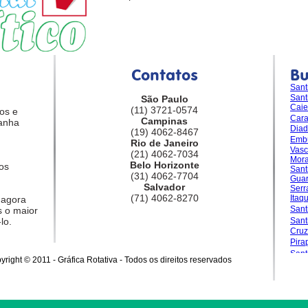
Contatos
B
Sant
Sant
São Paulo
Caie
(11) 3721-0574
os e
Car
Campinas
anha
Dia
(19) 4062-8467
Emb
Rio de Janeiro
Vasc
(21) 4062-7034
Mora
Belo Horizonte
os
Sant
(31) 4062-7704
Guar
Salvador
Serr
(71) 4062-8270
Itaq
 agora
Sant
 o maior
lo.
San
Cruz
Pira
Sant
yright © 2011 - Gráfica Rotativa - Todos os direitos reservados
Gran
Sale
Sant
Sant