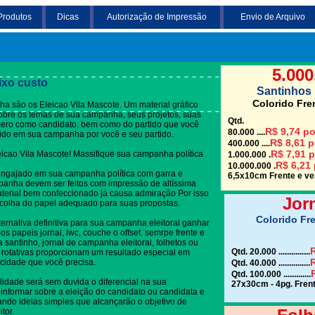
Produtos
Dicas
Autorização de Impressão
Envio de Arquivo
Clique em uma das
5.000
ixo custo
Santinhos 
Colorido Fre
 são os Eleicao Vila Mascote. Um material gráfico
 sobre os temas de sua campanha, seus projetos, suas
Qtd.
mero como candidato, bem como do partido que você
R$ 9,74 po
80.000 ....
dido em sua campanha por você e seu partido.
R$ 8,61 p
400.000 ....
R$ 7,91 p
eicao Vila Mascote! Massifique sua campanha política
1.000.000 .
R$ 6,21 
10.000.000 .
engajado em sua campanha política com garra e
6,5x10cm Frente e ver
panha devem ser feitos com impressão de altíssima
terial bem confeccionado já causa admiração Por isso
Jor
colha do papel adequado para suas propostas.
Colorido Fre
ternativa definitiva para sua campanha eleitoral ganhar
s papeis jornal, lwc, couche o offset, semrpe frente e
a santinho, jornal de campanha eleitoral, folhetos ou
R
Qtd. 20.000 ...............
 rotativas proporcionam um resultado especial em
R
cidade que você precisa.
Qtd. 40.000 ...............
Qtd. 100.000 .............
lidade será sem duvida o diferencial na sua
27x30cm - 4pg. Frent
informar sobre a eleição do candidato ou candidata e
gando ideias simples que alcançarão o objetivo de
tor.