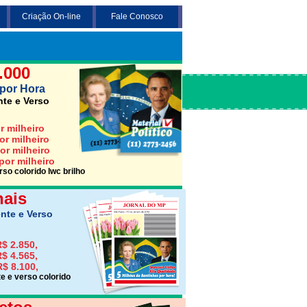
Criação On-line
Fale Conosco
 3 opções abaixo desejada (Santinho,
Jornais ou Folhetos)
.000
por Hora
nte e Verso
r milheiro
or milheiro
or milheiro
por milheiro
so colorido lwc brilho
nais
nte e Verso
$ 2.850,
$ 4.565,
R$ 8.100,
e e verso colorido