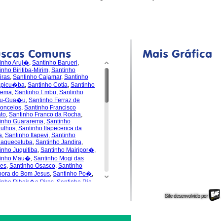
uscas Comuns
Mais Gráfica
inho Aruj�
,
Santinho Barueri
,
inho Biritiba-Mirim
,
Santinho
iras
,
Santinho Cajamar
,
Santinho
apicu�ba
,
Santinho Cotia
,
Santinho
dema
,
Santinho Embu
,
Santinho
u-Gua�u
,
Santinho Ferraz de
oncelos
,
Santinho Francisco
to
,
Santinho Franco da Rocha
,
inho Guararema
,
Santinho
ulhos
,
Santinho Itapecerica da
a
,
Santinho Itapevi
,
Santinho
uaquecetuba
,
Santinho Jandira
,
inho Juquitiba
,
Santinho Mairipor�
,
tinho Mau�
,
Santinho Mogi das
es
,
Santinho Osasco
,
Santinho
pora do Bom Jesus
,
Santinho Po�
,
inho Ribeir�o Pires
,
Santinho Rio
de da Serra
,
Santinho
s�polis
,
Santinho Santa Isabel
,
inho Santana de Parna�ba
,
inho Santo Andr�
,
Santinho S�o