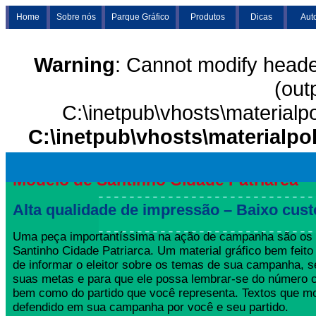
Home
Sobre nós
Parque Gráfico
Produtos
Dicas
Aut
Warning
: Cannot modify heade
(out
C:\inetpub\vhosts\materialp
C:\inetpub\vhosts\materialpo
Modelo de Santinho Cidade Patriarca
Alta qualidade de impressão – Baixo cust
Uma peça importantíssima na ação de campanha são os
Santinho Cidade Patriarca. Um material gráfico bem feito
de informar o eleitor sobre os temas de sua campanha, s
suas metas e para que ele possa lembrar-se do número 
bem como do partido que você representa. Textos que mo
defendido em sua campanha por você e seu partido.