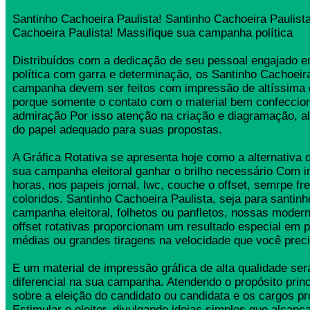
Santinho Cachoeira Paulista! Santinho Cachoeira Paulist
Cachoeira Paulista! Massifique sua campanha política
Distribuídos com a dedicação de seu pessoal engajado
política com garra e determinação, os Santinho Cachoeira
campanha devem ser feitos com impressão de altíssima 
porque somente o contato com o material bem confeccio
admiração Por isso atenção na criação e diagramação, a
do papel adequado para suas propostas.
A Gráfica Rotativa se apresenta hoje como a alternativa d
sua campanha eleitoral ganhar o brilho necessário Com 
horas, nos papeis jornal, lwc, couche o offset, semrpe fr
coloridos. Santinho Cachoeira Paulista, seja para santinho
campanha eleitoral, folhetos ou panfletos, nossas moder
offset rotativas proporcionam um resultado especial em 
médias ou grandes tiragens na velocidade que você preci
E um material de impressão gráfica de alta qualidade se
diferencial na sua campanha. Atendendo o propósito princ
sobre a eleição do candidato ou candidata e os cargos pr
Estimular o eleitor, divulgando ideias simples que alcança