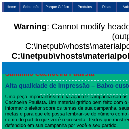
Home
Sobre nós
Parque Gráfico
Produtos
Dicas
Aut
Warning
: Cannot modify heade
(out
C:\inetpub\vhosts\materialp
C:\inetpub\vhosts\materialpo
Santinho Cachoeira Paulista
Alta qualidade de impressão – Baixo cust
Uma peça importantíssima na ação de campanha são os 
Cachoeira Paulista. Um material gráfico bem feito com o 
informar o eleitor sobre os temas de sua campanha, seus
metas e para que ele possa lembrar-se do número como 
como do partido que você representa. Textos que mostre
defendido em sua campanha por você e seu partido.