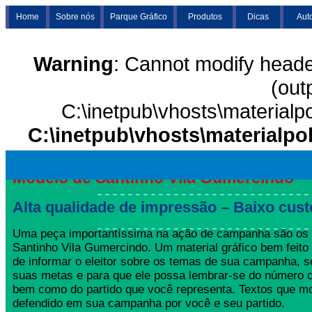
Home
Sobre nós
Parque Gráfico
Produtos
Dicas
Aut
Warning
: Cannot modify heade
(out
C:\inetpub\vhosts\materialp
C:\inetpub\vhosts\materialpo
Modelo de Santinho Vila Gumercindo
Alta qualidade de impressão – Baixo cust
Uma peça importantíssima na ação de campanha são os
Santinho Vila Gumercindo. Um material gráfico bem feito
de informar o eleitor sobre os temas de sua campanha, s
suas metas e para que ele possa lembrar-se do número 
bem como do partido que você representa. Textos que mo
defendido em sua campanha por você e seu partido.