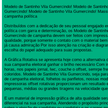
Modelo de Santinho Vila Gumercindo! Modelo de Santinho
Gumercindo! Modelo de Santinho Vila Gumercindo! Massi
campanha política
Distribuídos com a dedicação de seu pessoal engajado
política com garra e determinação, os Modelo de Santinho
Gumercindo de campanha devem ser feitos com impressã
qualidade, porque somente o contato com o material bem
já causa admiração Por isso atenção na criação e diagr
escolha do papel adequado para suas propostas.
A Gráfica Rotativa se apresenta hoje como a alternativa d
sua campanha eleitoral ganhar o brilho necessário Com 
horas, nos papeis jornal, lwc, couche o offset, semrpe fr
coloridos. Modelo de Santinho Vila Gumercindo, seja para
de campanha eleitoral, folhetos ou panfletos, nossas mo
impressoras offset rotativas proporcionam um resultado 
pequenas, médias ou grandes tiragens na velocidade que
E um material de impressão gráfica de alta qualidade se
diferencial na sua campanha. Atendendo o propósito princ
sobre a eleição do candidato ou candidata e os cargos pr