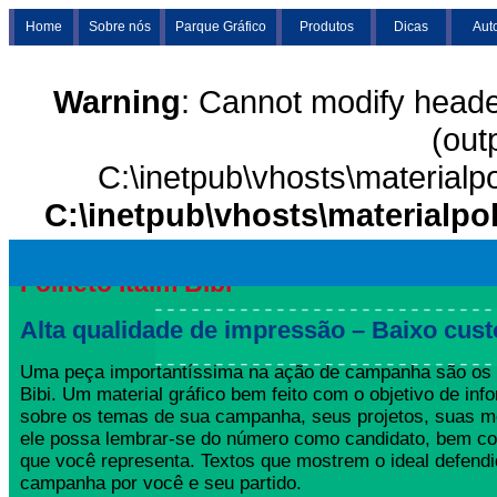
Home
Sobre nós
Parque Gráfico
Produtos
Dicas
Aut
Warning
: Cannot modify heade
(out
C:\inetpub\vhosts\materialp
C:\inetpub\vhosts\materialpo
Folheto Itaim Bibi
Alta qualidade de impressão – Baixo cust
Uma peça importantíssima na ação de campanha são os F
Bibi. Um material gráfico bem feito com o objetivo de info
sobre os temas de sua campanha, seus projetos, suas m
ele possa lembrar-se do número como candidato, bem co
que você representa. Textos que mostrem o ideal defend
campanha por você e seu partido.