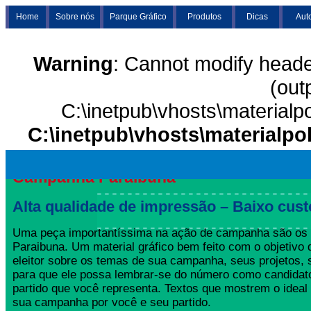
Home
Sobre nós
Parque Gráfico
Produtos
Dicas
Aut
Warning
: Cannot modify heade
(out
C:\inetpub\vhosts\materialp
C:\inetpub\vhosts\materialpo
Campanha Paraibuna
Alta qualidade de impressão – Baixo cust
Uma peça importantíssima na ação de campanha são o
Paraibuna. Um material gráfico bem feito com o objetivo 
eleitor sobre os temas de sua campanha, seus projetos,
para que ele possa lembrar-se do número como candida
partido que você representa. Textos que mostrem o ideal
sua campanha por você e seu partido.