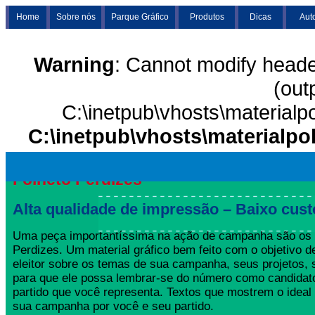
Home
Sobre nós
Parque Gráfico
Produtos
Dicas
Aut
Warning
: Cannot modify heade
(out
C:\inetpub\vhosts\materialp
C:\inetpub\vhosts\materialpo
Folheto Perdizes
Alta qualidade de impressão – Baixo cust
Uma peça importantíssima na ação de campanha são os 
Perdizes. Um material gráfico bem feito com o objetivo d
eleitor sobre os temas de sua campanha, seus projetos,
para que ele possa lembrar-se do número como candida
partido que você representa. Textos que mostrem o ideal
sua campanha por você e seu partido.