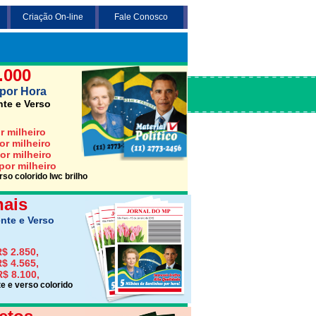
Criação On-line
Fale Conosco
 3 opções abaixo desejada (Santinho,
Jornais ou Folhetos)
.000
por Hora
nte e Verso
r milheiro
or milheiro
or milheiro
por milheiro
so colorido lwc brilho
nais
nte e Verso
$ 2.850,
$ 4.565,
R$ 8.100,
e e verso colorido