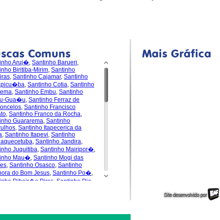
uscas Comuns
Mais Gráfica
inho Aruj�
,
Santinho Barueri
,
inho Biritiba-Mirim
,
Santinho
iras
,
Santinho Cajamar
,
Santinho
apicu�ba
,
Santinho Cotia
,
Santinho
dema
,
Santinho Embu
,
Santinho
u-Gua�u
,
Santinho Ferraz de
oncelos
,
Santinho Francisco
to
,
Santinho Franco da Rocha
,
inho Guararema
,
Santinho
ulhos
,
Santinho Itapecerica da
a
,
Santinho Itapevi
,
Santinho
uaquecetuba
,
Santinho Jandira
,
inho Juquitiba
,
Santinho Mairipor�
,
tinho Mau�
,
Santinho Mogi das
es
,
Santinho Osasco
,
Santinho
pora do Bom Jesus
,
Santinho Po�
,
inho Ribeir�o Pires
,
Santinho Rio
de da Serra
,
Santinho
s�polis
,
Santinho Santa Isabel
,
inho Santana de Parna�ba
,
inho Santo Andr�
,
Santinho S�o