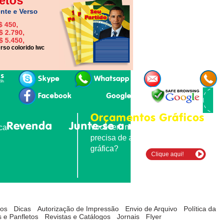
etos
nte e Verso
$ 450,
$ 2.790,
$ 5.450,
rso colorido lwc
is
Skype
Whatsapp
E-mail
19h
Facebook
Google+
Orçamentos Gráficos
Revenda
Junte-se a nós
Contatos
Você tem material para imprimir e
ica
precisa de agilidade e qualidade
gráfica?
Clique aqui!
tos
Dicas
Autorização de Impressão
Envio de Arquivo
Política da
 e Panfletos
Revistas e Catálogos
Jornais
Flyer