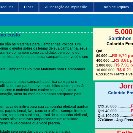
Produtos
Dicas
Autorização de Impressão
Envio de Arquivo
Clique em uma das
itica
5.000
ixo custo
Santinhos 
Colorido Fre
a são os Materiais para Campanhas Politica. Um
nformar o eleitor sobre os temas de sua campanha, seus
Qtd.
embrar-se do número como candidato, bem como do
R$ 9,74 po
80.000 ....
rem o ideal defendido em sua campanha por você e seu
R$ 8,61 p
400.000 ....
R$ 7,91 p
1.000.000 .
 para Campanhas Politica! Materiais para Campanhas
R$ 6,21 
10.000.000 .
6,5x10cm Frente e ver
engajado em sua campanha política com garra e
Jor
olitica de campanha devem ser feitos com impressão
tato com o material bem confeccionado já causa
Colorido Fre
gramação, além da escolha do papel adequado para
R
Qtd. 20.000 ...............
ternativa definitiva para sua campanha eleitoral ganhar
R
s papeis jornal, lwc, couche o offset, semrpe frente e
Qtd. 40.000 ...............
tica, seja para santinho, jornal de campanha eleitoral,
Qtd. 100.000 .............
soras offset rotativas proporcionam um resultado
27x30cm - 4pg. Frent
gens na velocidade que você precisa.
lidade será sem duvida o diferencial na sua