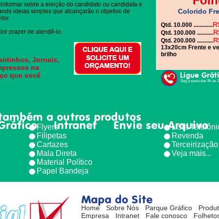
Folh
informar sobre a eleição do candidato ou candidata e
Colorido Fre
gando ideias simples que alcançarão o objetivo de
tor.
R
Qtd. 10.000 .............
or prazer de atendê-lo.
R
Qtd. 100.000 ...........
R
Qtd. 200.000 ...........
13x20cm Frente e ve
brilho
antinhos, Jornais,
impressos na
Ligue Grát
eço que você
Seg à sexta das 9h às 
também a outros produtos
Gráfico
Intranet
Envie seu Arquivo
Flyers
Lista Telefôn
Filipetas
Revenda
Cartazes
Terceirização
Mala Direta
Veja mais...
Material Político
Papel Bandeja
Mapa do Site
Home
Sobre Nós
Parque Gráfico
Produ
Empresa
Intranet
Fale conosco
Folhetos