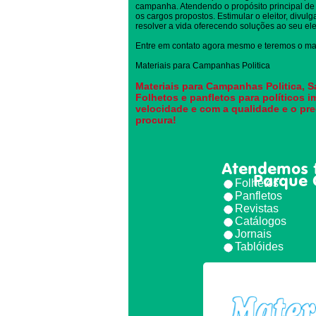
campanha. Atendendo o propósito principal de 
os cargos propostos. Estimular o eleitor, divul
resolver a vida oferecendo soluções ao seu elei
Entre em contato agora mesmo e teremos o mai
Materiais para Campanhas Politica
Materiais para Campanhas Politica, S
Folhetos e panfletos para políticos 
velocidade e com a qualidade e o pr
procura!
Atendemos 
Parque 
Folhetos
Panfletos
Revistas
Catálogos
Jornais
Tablóides