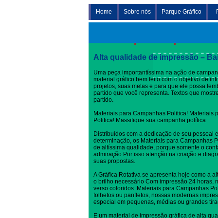
Home
Sobre nós
Parque Gráfico
Materiais para Campanhas Pol
Alta qualidade de impressão – Ba
Uma peça importantíssima na ação de campanh
material gráfico bem feito com o objetivo de i
projetos, suas metas e para que ele possa l
partido que você representa. Textos que most
partido.
Materiais para Campanhas Politica! Materiais
Politica! Massifique sua campanha política
Distribuídos com a dedicação de seu pessoal 
determinação, os Materiais para Campanhas P
de altíssima qualidade, porque somente o con
admiração Por isso atenção na criação e dia
suas propostas.
A Gráfica Rotativa se apresenta hoje como a al
o brilho necessário Com impressão 24 horas, no
verso coloridos. Materiais para Campanhas Poli
folhetos ou panfletos, nossas modernas impres
especial em pequenas, médias ou grandes tira
E um material de impressão gráfica de alta qua