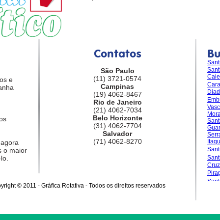
Contatos
B
Sant
Sant
São Paulo
Caie
(11) 3721-0574
os e
Car
Campinas
anha
Dia
(19) 4062-8467
Emb
Rio de Janeiro
Vasc
(21) 4062-7034
Mora
Belo Horizonte
os
Sant
(31) 4062-7704
Guar
Salvador
Serr
(71) 4062-8270
Itaq
 agora
Sant
 o maior
lo.
San
Cruz
Pira
Sant
yright © 2011 - Gráfica Rotativa - Todos os direitos reservados
Gran
Sale
Sant
Sant