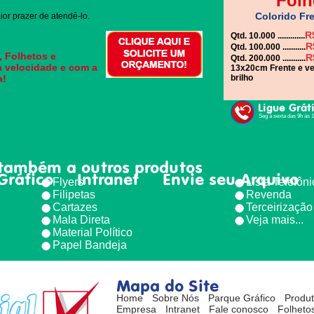
Folh
Colorido Fre
or prazer de atendê-lo.
R
Qtd. 10.000 .............
R
Qtd. 100.000 ...........
, Folhetos e
R
Qtd. 200.000 ...........
a velocidade e com a
13x20cm Frente e ve
a!
brilho
Ligue Grát
Seg à sexta das 9h às 
também a outros produtos
Gráfico
Intranet
Envie seu Arquivo
Flyers
Lista Telefôn
Filipetas
Revenda
Cartazes
Terceirização
Mala Direta
Veja mais...
Material Político
Papel Bandeja
Mapa do Site
Home
Sobre Nós
Parque Gráfico
Produ
Empresa
Intranet
Fale conosco
Folhetos