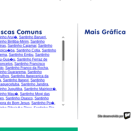
uscas Comuns
Mais Gráfica
inho Aruj�
,
Santinho Barueri
,
inho Biritiba-Mirim
,
Santinho
iras
,
Santinho Cajamar
,
Santinho
apicu�ba
,
Santinho Cotia
,
Santinho
dema
,
Santinho Embu
,
Santinho
u-Gua�u
,
Santinho Ferraz de
oncelos
,
Santinho Francisco
to
,
Santinho Franco da Rocha
,
inho Guararema
,
Santinho
ulhos
,
Santinho Itapecerica da
a
,
Santinho Itapevi
,
Santinho
uaquecetuba
,
Santinho Jandira
,
inho Juquitiba
,
Santinho Mairipor�
,
tinho Mau�
,
Santinho Mogi das
es
,
Santinho Osasco
,
Santinho
pora do Bom Jesus
,
Santinho Po�
,
inho Ribeir�o Pires
,
Santinho Rio
de da Serra
,
Santinho
s�polis
,
Santinho Santa Isabel
,
inho Santana de Parna�ba
,
inho Santo Andr�
,
Santinho S�o