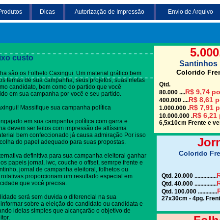
Produtos
Dicas
Autorização de Impressão
Envio de Arquivo
Clique em uma das
5.000
ixo custo
Santinhos 
Colorido Fre
a são os Folheto Caxingui. Um material gráfico bem
re os temas de sua campanha, seus projetos, suas metas
Qtd.
omo candidato, bem como do partido que você
R$ 9,74 po
80.000 ....
dido em sua campanha por você e seu partido.
R$ 8,61 p
400.000 ....
R$ 7,91 p
axingui! Massifique sua campanha política
1.000.000 .
R$ 6,21 
10.000.000 .
engajado em sua campanha política com garra e
6,5x10cm Frente e ver
a devem ser feitos com impressão de altíssima
terial bem confeccionado já causa admiração Por isso
Jor
colha do papel adequado para suas propostas.
Colorido Fre
ternativa definitiva para sua campanha eleitoral ganhar
s papeis jornal, lwc, couche o offset, semrpe frente e
ntinho, jornal de campanha eleitoral, folhetos ou
R
Qtd. 20.000 ...............
 rotativas proporcionam um resultado especial em
R
cidade que você precisa.
Qtd. 40.000 ...............
Qtd. 100.000 .............
lidade será sem duvida o diferencial na sua
27x30cm - 4pg. Frent
informar sobre a eleição do candidato ou candidata e
gando ideias simples que alcançarão o objetivo de
tor.