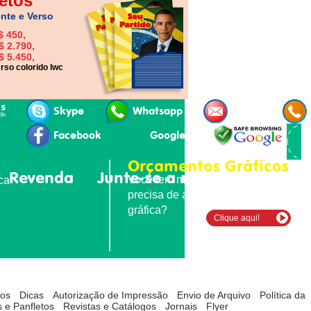
etos
nte e Verso
$ 450,
$ 2.790,
$ 5.450,
rso colorido lwc
is
Skype
Whatsapp
E-mail
19h
Facebook
Google+
Orçamentos Gráficos
Revenda
Junte-se a nós
Contatos
Você tem material para imprimir e
ica
precisa de agilidade e qualidade
gráfica?
Clique aqui!
tos
Dicas
Autorização de Impressão
Envio de Arquivo
Política da
 e Panfletos
Revistas e Catálogos
Jornais
Flyer