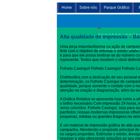
Home
Sobre nós
Parque Gráfico
Folheto Caxingui
Alta qualidade de impressão – Ba
Uma peça importantíssima na ação de campanh
feito com o objetivo de informar o eleitor sob
e para que ele possa lembrar-se do número c
representa. Textos que mostrem o ideal defen
Folheto Caxingui! Folheto Caxingui! Folheto C
Distribuídos com a dedicação de seu pessoal 
determinação, os Folheto Caxingui de campanh
qualidade, porque somente o contato com o ma
atenção na criação e diagramação, além da es
A Gráfica Rotativa se apresenta hoje como a al
o brilho necessário Com impressão 24 horas, no
verso coloridos. Folheto Caxingui, seja para sa
panfletos, nossas modernas impressoras offset
pequenas, médias ou grandes tiragens na velo
E um material de impressão gráfica de alta qua
campanha. Atendendo o propósito principal de 
os cargos propostos. Estimular o eleitor, divul
resolver a vida oferecendo soluções ao seu elei