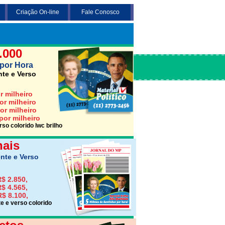
Criação On-line
Fale Conosco
 3 opções abaixo desejada (Santinho,
Jornais ou Folhetos)
.000
por Hora
nte e Verso
r milheiro
or milheiro
or milheiro
por milheiro
so colorido lwc brilho
nais
nte e Verso
$ 2.850,
$ 4.565,
R$ 8.100,
e e verso colorido