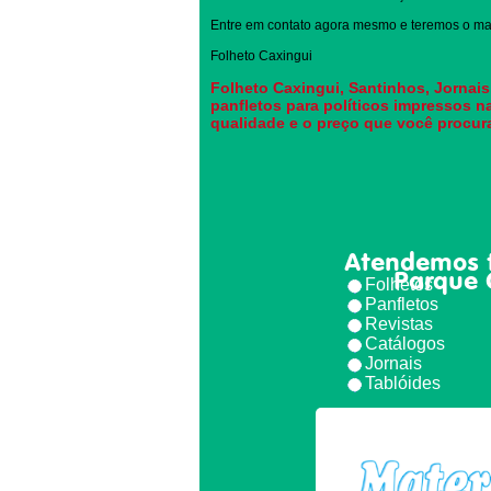
Entre em contato agora mesmo e teremos o mai
Folheto Caxingui
Folheto Caxingui, Santinhos, Jornais
panfletos para políticos impressos n
qualidade e o preço que você procur
Atendemos 
Parque 
Folhetos
Panfletos
Revistas
Catálogos
Jornais
Tablóides