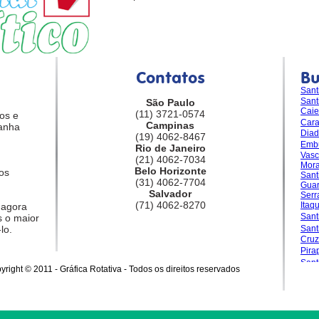
Contatos
B
Sant
Sant
São Paulo
Caie
(11) 3721-0574
os e
Car
Campinas
anha
Dia
(19) 4062-8467
Emb
Rio de Janeiro
Vasc
(21) 4062-7034
Mora
Belo Horizonte
os
Sant
(31) 4062-7704
Guar
Salvador
Serr
(71) 4062-8270
Itaq
 agora
Sant
 o maior
lo.
San
Cruz
Pira
Sant
yright © 2011 - Gráfica Rotativa - Todos os direitos reservados
Gran
Sale
Sant
Sant