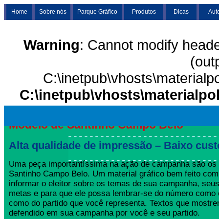
Home
Sobre nós
Parque Gráfico
Produtos
Dicas
Aut
Warning
: Cannot modify heade
(out
C:\inetpub\vhosts\materialp
C:\inetpub\vhosts\materialpo
Modelo de Santinho Campo Belo
Alta qualidade de impressão – Baixo cust
Uma peça importantíssima na ação de campanha são os
Santinho Campo Belo. Um material gráfico bem feito com 
informar o eleitor sobre os temas de sua campanha, seus
metas e para que ele possa lembrar-se do número como 
como do partido que você representa. Textos que mostre
defendido em sua campanha por você e seu partido.