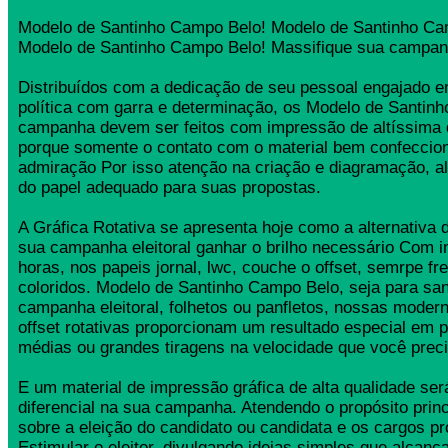
Modelo de Santinho Campo Belo! Modelo de Santinho Ca
Modelo de Santinho Campo Belo! Massifique sua campanh
Distribuídos com a dedicação de seu pessoal engajado
política com garra e determinação, os Modelo de Santin
campanha devem ser feitos com impressão de altíssima 
porque somente o contato com o material bem confeccio
admiração Por isso atenção na criação e diagramação, a
do papel adequado para suas propostas.
A Gráfica Rotativa se apresenta hoje como a alternativa d
sua campanha eleitoral ganhar o brilho necessário Com 
horas, nos papeis jornal, lwc, couche o offset, semrpe fr
coloridos. Modelo de Santinho Campo Belo, seja para sant
campanha eleitoral, folhetos ou panfletos, nossas moder
offset rotativas proporcionam um resultado especial em 
médias ou grandes tiragens na velocidade que você preci
E um material de impressão gráfica de alta qualidade se
diferencial na sua campanha. Atendendo o propósito princ
sobre a eleição do candidato ou candidata e os cargos pr
Estimular o eleitor, divulgando ideias simples que alcança