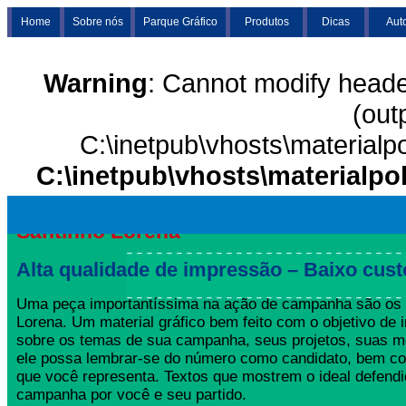
Home
Sobre nós
Parque Gráfico
Produtos
Dicas
Aut
Warning
: Cannot modify heade
(out
C:\inetpub\vhosts\materialp
C:\inetpub\vhosts\materialpo
Santinho Lorena
Alta qualidade de impressão – Baixo cust
Uma peça importantíssima na ação de campanha são os 
Lorena. Um material gráfico bem feito com o objetivo de i
sobre os temas de sua campanha, seus projetos, suas m
ele possa lembrar-se do número como candidato, bem co
que você representa. Textos que mostrem o ideal defend
campanha por você e seu partido.