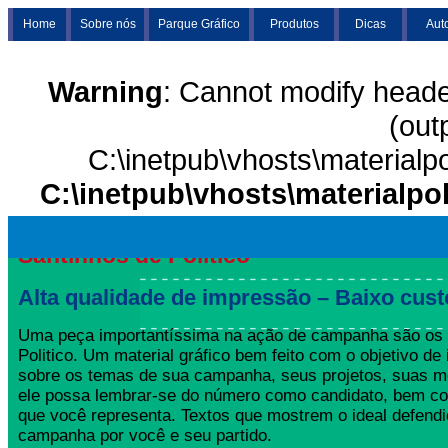
Home
Sobre nós
Parque Gráfico
Produtos
Dicas
Aut
Warning
: Cannot modify heade
(out
C:\inetpub\vhosts\materialp
C:\inetpub\vhosts\materialpo
Santinhos de Politico
Alta qualidade de impressão – Baixo cust
Uma peça importantíssima na ação de campanha são os 
Politico. Um material gráfico bem feito com o objetivo de 
sobre os temas de sua campanha, seus projetos, suas m
ele possa lembrar-se do número como candidato, bem co
que você representa. Textos que mostrem o ideal defend
campanha por você e seu partido.