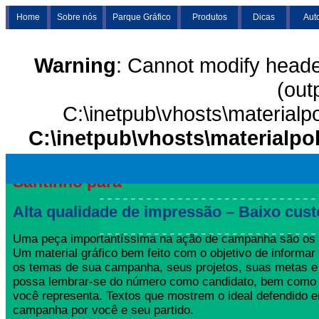
Home
Sobre nós
Parque Gráfico
Produtos
Dicas
Aut
Warning
: Cannot modify heade
(out
C:\inetpub\vhosts\materialp
C:\inetpub\vhosts\materialpo
Santinho para
Alta qualidade de impressão – Baixo cust
Uma peça importantíssima na ação de campanha são os S
Um material gráfico bem feito com o objetivo de informar 
os temas de sua campanha, seus projetos, suas metas e 
possa lembrar-se do número como candidato, bem como 
você representa. Textos que mostrem o ideal defendido 
campanha por você e seu partido.