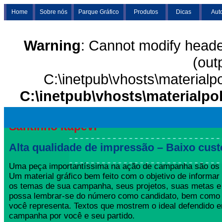
Home
Sobre nós
Parque Gráfico
Produtos
Dicas
Aut
Warning
: Cannot modify heade
(out
C:\inetpub\vhosts\materialp
C:\inetpub\vhosts\materialpo
Santinho Itapevi
Alta qualidade de impressão – Baixo cust
Uma peça importantíssima na ação de campanha são os S
Um material gráfico bem feito com o objetivo de informar 
os temas de sua campanha, seus projetos, suas metas e 
possa lembrar-se do número como candidato, bem como 
você representa. Textos que mostrem o ideal defendido 
campanha por você e seu partido.