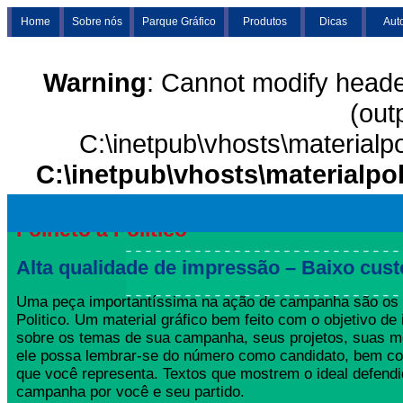
Home
Sobre nós
Parque Gráfico
Produtos
Dicas
Aut
Warning
: Cannot modify heade
(out
C:\inetpub\vhosts\materialp
C:\inetpub\vhosts\materialpo
Folheto a Politico
Alta qualidade de impressão – Baixo cust
Uma peça importantíssima na ação de campanha são os 
Politico. Um material gráfico bem feito com o objetivo de 
sobre os temas de sua campanha, seus projetos, suas m
ele possa lembrar-se do número como candidato, bem co
que você representa. Textos que mostrem o ideal defend
campanha por você e seu partido.