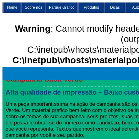
Home
Sobre nós
Parque Gráfico
Produtos
Dicas
Aut
Warning
: Cannot modify heade
(out
C:\inetpub\vhosts\materialp
C:\inetpub\vhosts\materialpo
Campanha Casa Verde
Alta qualidade de impressão – Baixo cust
Uma peça importantíssima na ação de campanha são o
Verde. Um material gráfico bem feito com o objetivo de in
sobre os temas de sua campanha, seus projetos, suas m
ele possa lembrar-se do número como candidato, bem co
que você representa. Textos que mostrem o ideal defend
campanha por você e seu partido.