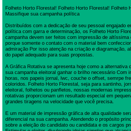
Folheto Horto Florestal! Folheto Horto Florestal! Folheto H
Massifique sua campanha política
Distribuídos com a dedicação de seu pessoal engajado
política com garra e determinação, os Folheto Horto Flore
campanha devem ser feitos com impressão de altíssima 
porque somente o contato com o material bem confeccio
admiração Por isso atenção na criação e diagramação, a
do papel adequado para suas propostas.
A Gráfica Rotativa se apresenta hoje como a alternativa d
sua campanha eleitoral ganhar o brilho necessário Com 
horas, nos papeis jornal, lwc, couche o offset, semrpe fr
coloridos. Folheto Horto Florestal, seja para santinho, j
eleitoral, folhetos ou panfletos, nossas modernas impress
rotativas proporcionam um resultado especial em pequen
grandes tiragens na velocidade que você precisa.
E um material de impressão gráfica de alta qualidade se
diferencial na sua campanha. Atendendo o propósito princ
sobre a eleição do candidato ou candidata e os cargos pr
Estimular o eleitor, divulgando ideias simples que alcança