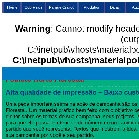
Home
Sobre nós
Parque Gráfico
Produtos
Dicas
Aut
Warning
: Cannot modify heade
(out
C:\inetpub\vhosts\materialp
C:\inetpub\vhosts\materialpo
Folheto Horto Florestal
Alta qualidade de impressão – Baixo cust
Uma peça importantíssima na ação de campanha são os 
Florestal. Um material gráfico bem feito com o objetivo d
eleitor sobre os temas de sua campanha, seus projetos,
para que ele possa lembrar-se do número como candida
partido que você representa. Textos que mostrem o ideal
sua campanha por você e seu partido.