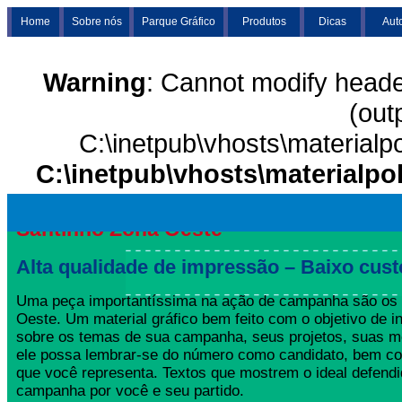
Home
Sobre nós
Parque Gráfico
Produtos
Dicas
Aut
Warning
: Cannot modify heade
(out
C:\inetpub\vhosts\materialp
C:\inetpub\vhosts\materialpo
Santinho Zona Oeste
Alta qualidade de impressão – Baixo cust
Uma peça importantíssima na ação de campanha são os 
Oeste. Um material gráfico bem feito com o objetivo de in
sobre os temas de sua campanha, seus projetos, suas m
ele possa lembrar-se do número como candidato, bem co
que você representa. Textos que mostrem o ideal defend
campanha por você e seu partido.