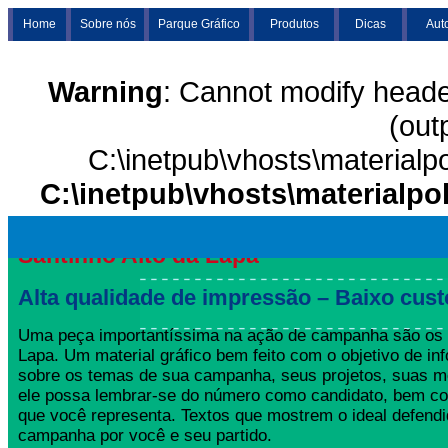
Home
Sobre nós
Parque Gráfico
Produtos
Dicas
Aut
Warning
: Cannot modify heade
(out
C:\inetpub\vhosts\materialp
C:\inetpub\vhosts\materialpo
Santinho Alto da Lapa
Alta qualidade de impressão – Baixo cust
Uma peça importantíssima na ação de campanha são os S
Lapa. Um material gráfico bem feito com o objetivo de inf
sobre os temas de sua campanha, seus projetos, suas m
ele possa lembrar-se do número como candidato, bem co
que você representa. Textos que mostrem o ideal defend
campanha por você e seu partido.