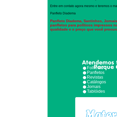
Entre em contato agora mesmo e teremos o mai
Panfleto Diadema
Panfleto Diadema, Santinhos, Jornais
panfletos para políticos impressos n
qualidade e o preço que você procur
Atendemos 
Parque 
Folhetos
Panfletos
Revistas
Catálogos
Jornais
Tablóides