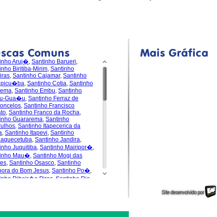
uscas Comuns
Mais Gráfica
inho Aruj�
,
Santinho Barueri
,
inho Biritiba-Mirim
,
Santinho
iras
,
Santinho Cajamar
,
Santinho
apicu�ba
,
Santinho Cotia
,
Santinho
dema
,
Santinho Embu
,
Santinho
u-Gua�u
,
Santinho Ferraz de
oncelos
,
Santinho Francisco
to
,
Santinho Franco da Rocha
,
inho Guararema
,
Santinho
ulhos
,
Santinho Itapecerica da
a
,
Santinho Itapevi
,
Santinho
uaquecetuba
,
Santinho Jandira
,
inho Juquitiba
,
Santinho Mairipor�
,
tinho Mau�
,
Santinho Mogi das
es
,
Santinho Osasco
,
Santinho
pora do Bom Jesus
,
Santinho Po�
,
inho Ribeir�o Pires
,
Santinho Rio
de da Serra
,
Santinho
s�polis
,
Santinho Santa Isabel
,
inho Santana de Parna�ba
,
inho Santo Andr�
,
Santinho S�o