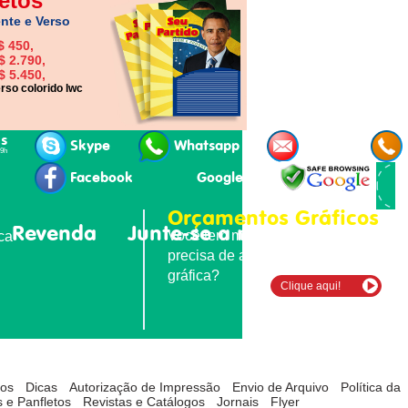
etos
nte e Verso
$ 450,
$ 2.790,
$ 5.450,
rso colorido lwc
is
Skype
Whatsapp
E-mail
19h
Facebook
Google+
Orçamentos Gráficos
Revenda
Junte-se a nós
Contatos
Você tem material para imprimir e
ica
precisa de agilidade e qualidade
gráfica?
Clique aqui!
tos
Dicas
Autorização de Impressão
Envio de Arquivo
Política da
 e Panfletos
Revistas e Catálogos
Jornais
Flyer