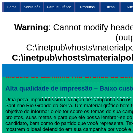
Home
Sobre nós
Parque Gráfico
Produtos
Dicas
Aut
Warning
: Cannot modify heade
(out
C:\inetpub\vhosts\materialp
C:\inetpub\vhosts\materialpo
Modelo de Santinho Rio Grande da Ser
Alta qualidade de impressão – Baixo cust
Uma peça importantíssima na ação de campanha são os
Santinho Rio Grande da Serra. Um material gráfico bem f
objetivo de informar o eleitor sobre os temas de sua ca
projetos, suas metas e para que ele possa lembrar-se 
candidato, bem como do partido que você representa. Te
mostrem o ideal defendido em sua campanha por você e s