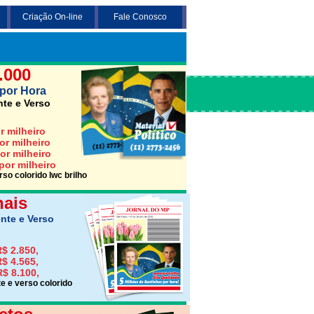
Criação On-line
Fale Conosco
 3 opções abaixo desejada (Santinho,
Jornais ou Folhetos)
.000
por Hora
nte e Verso
r milheiro
or milheiro
or milheiro
por milheiro
so colorido lwc brilho
nais
nte e Verso
$ 2.850,
$ 4.565,
R$ 8.100,
e e verso colorido