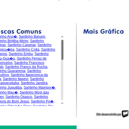
uscas Comuns
Mais Gráfica
inho Aruj�
,
Santinho Barueri
,
inho Biritiba-Mirim
,
Santinho
iras
,
Santinho Cajamar
,
Santinho
apicu�ba
,
Santinho Cotia
,
Santinho
dema
,
Santinho Embu
,
Santinho
u-Gua�u
,
Santinho Ferraz de
oncelos
,
Santinho Francisco
to
,
Santinho Franco da Rocha
,
inho Guararema
,
Santinho
ulhos
,
Santinho Itapecerica da
a
,
Santinho Itapevi
,
Santinho
uaquecetuba
,
Santinho Jandira
,
inho Juquitiba
,
Santinho Mairipor�
,
tinho Mau�
,
Santinho Mogi das
es
,
Santinho Osasco
,
Santinho
pora do Bom Jesus
,
Santinho Po�
,
inho Ribeir�o Pires
,
Santinho Rio
de da Serra
,
Santinho
s�polis
,
Santinho Santa Isabel
,
inho Santana de Parna�ba
,
inho Santo Andr�
,
Santinho S�o