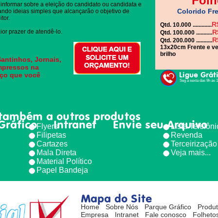
Folh
informar sobre a eleição do candidato ou candidata e
Colorido Fre
gando ideias simples que alcançarão o objetivo de
tor.
R
Qtd. 10.000 .............
or prazer de atendê-lo.
R
Qtd. 100.000 ...........
R
Qtd. 200.000 ...........
13x20cm Frente e ve
brilho
antinhos, Jornais,
impressos na
Ligue Grát
eço que você
Seg à sexta das 9h às 
também a outros produtos
Gráfico
Intranet
Envie seu Arquivo
Flyers
Lista Telefôn
Filipetas
Revenda
Cartazes
Terceirização
Mala Direta
Veja mais...
Material Político
Papel Bandeja
Mapa do Site
Home
Sobre Nós
Parque Gráfico
Produ
Empresa
Intranet
Fale conosco
Folhetos