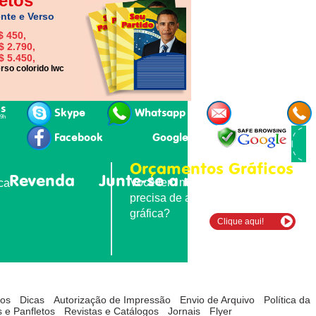
etos
nte e Verso
$ 450,
$ 2.790,
$ 5.450,
rso colorido lwc
is
Skype
Whatsapp
E-mail
19h
Facebook
Google+
Orçamentos Gráficos
Revenda
Junte-se a nós
Contatos
Você tem material para imprimir e
ica
precisa de agilidade e qualidade
gráfica?
Clique aqui!
tos
Dicas
Autorização de Impressão
Envio de Arquivo
Política da
 e Panfletos
Revistas e Catálogos
Jornais
Flyer