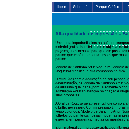
Home
Sobre nós
Parque Gráfico
Modelo de Santinho Artur No
Alta qualidade de impressão – Ba
Uma peça importantíssima na ação de campanh
material gráfico bem feito com o objetivo de i
projetos, suas metas e para que ele possa l
partido que você representa. Textos que most
partido.
Modelo de Santinho Artur Nogueira! Modelo de 
Nogueira! Massifique sua campanha política
Distribuídos com a dedicação de seu pessoal 
determinação, os Modelo de Santinho Artur N
de altíssima qualidade, porque somente o con
admiração Por isso atenção na criação e dia
suas propostas.
A Gráfica Rotativa se apresenta hoje como a al
o brilho necessário Com impressão 24 horas, no
verso coloridos. Modelo de Santinho Artur Nogu
folhetos ou panfletos, nossas modernas impres
especial em pequenas, médias ou grandes tira
E um material de impressão gráfica de alta qua