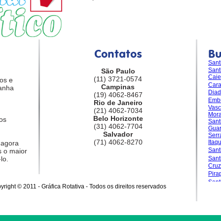
Contatos
B
Sant
Sant
São Paulo
Caie
(11) 3721-0574
os e
Car
Campinas
anha
Dia
(19) 4062-8467
Emb
Rio de Janeiro
Vasc
(21) 4062-7034
Mora
Belo Horizonte
os
Sant
(31) 4062-7704
Guar
Salvador
Serr
(71) 4062-8270
Itaq
 agora
Sant
 o maior
lo.
San
Cruz
Pira
Sant
yright © 2011 - Gráfica Rotativa - Todos os direitos reservados
Gran
Sale
Sant
Sant