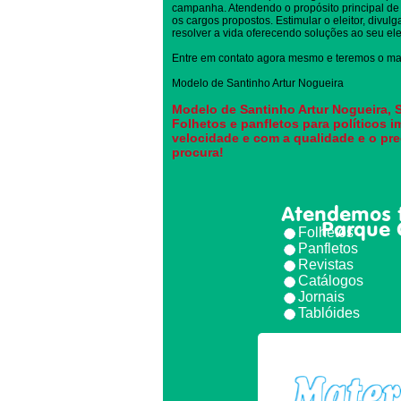
campanha. Atendendo o propósito principal de 
os cargos propostos. Estimular o eleitor, divul
resolver a vida oferecendo soluções ao seu elei
Entre em contato agora mesmo e teremos o mai
Modelo de Santinho Artur Nogueira
Modelo de Santinho Artur Nogueira, S
Folhetos e panfletos para políticos 
velocidade e com a qualidade e o pr
procura!
Atendemos 
Parque 
Folhetos
Panfletos
Revistas
Catálogos
Jornais
Tablóides