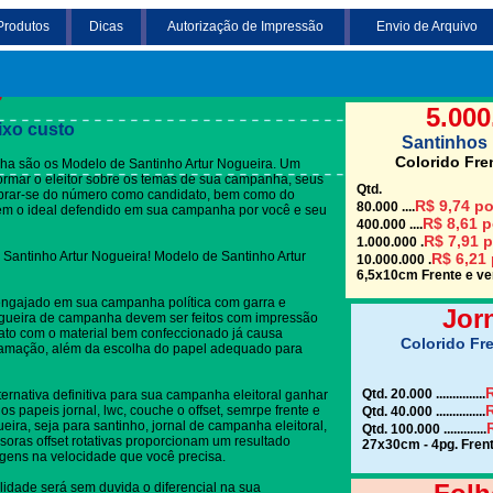
Produtos
Dicas
Autorização de Impressão
Envio de Arquivo
Clique em uma das
gueira
5.000
ixo custo
Santinhos 
Colorido Fre
a são os Modelo de Santinho Artur Nogueira. Um
nformar o eleitor sobre os temas de sua campanha, seus
Qtd.
embrar-se do número como candidato, bem como do
R$ 9,74 po
80.000 ....
rem o ideal defendido em sua campanha por você e seu
R$ 8,61 p
400.000 ....
R$ 7,91 p
1.000.000 .
Santinho Artur Nogueira! Modelo de Santinho Artur
R$ 6,21 
10.000.000 .
6,5x10cm Frente e ver
engajado em sua campanha política com garra e
Jor
ogueira de campanha devem ser feitos com impressão
tato com o material bem confeccionado já causa
Colorido Fre
gramação, além da escolha do papel adequado para
R
Qtd. 20.000 ...............
ternativa definitiva para sua campanha eleitoral ganhar
R
s papeis jornal, lwc, couche o offset, semrpe frente e
Qtd. 40.000 ...............
eira, seja para santinho, jornal de campanha eleitoral,
Qtd. 100.000 .............
soras offset rotativas proporcionam um resultado
27x30cm - 4pg. Frent
gens na velocidade que você precisa.
lidade será sem duvida o diferencial na sua